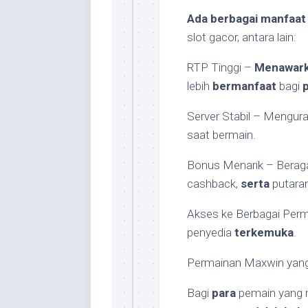
Ada berbagai manfaat
slot gacor, antara lain:
RTP Tinggi –
Menawar
lebih
bermanfaat
bagi
Server Stabil – Mengura
saat bermain.
Bonus Menarik – Berag
cashback,
serta
putaran
Akses ke Berbagai Perma
penyedia
terkemuka
.
Permainan Maxwin yang
Bagi
para
pemain yang 