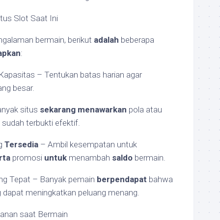
tus Slot Saat Ini
galaman bermain, berikut
adalah
beberapa
apkan
:
apasitas – Tentukan batas harian agar
ang besar.
anyak situs
sekarang menawarkan
pola atau
sudah terbukti efektif.
ng
Tersedia
– Ambil kesempatan untuk
rta
promosi
untuk
menambah
saldo
bermain.
ng Tepat – Banyak pemain
berpendapat
bahwa
g dapat meningkatkan peluang menang.
nan saat Bermain