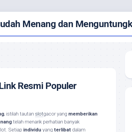
 Mudah Menang dan Menguntung
Link Resmi Populer
ng
, istilah tautan
slot
gacor yang
memberikan
enang
telah menarik perhatian banyak
ot. Setiap
individu
yang
terlibat
dalam