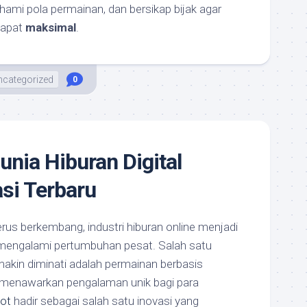
ami pola permainan, dan bersikap bijak agar
apat
maksimal
.
ncategorized
0
nia Hiburan Digital
si Terbaru
erus berkembang, industri hiburan online menjadi
 mengalami pertumbuhan pesat. Salah satu
akin diminati adalah permainan berbasis
g menawarkan pengalaman unik bagi para
ot
hadir sebagai salah satu inovasi yang