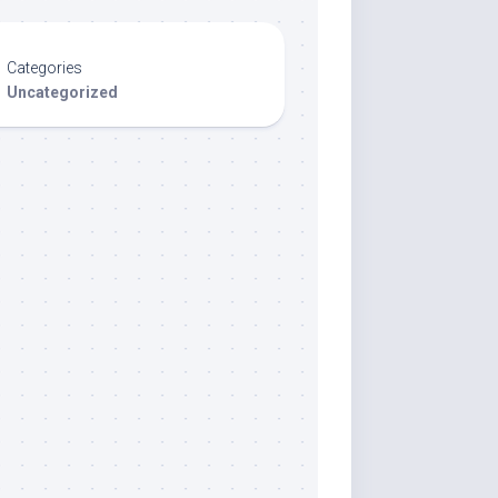
Categories
Uncategorized