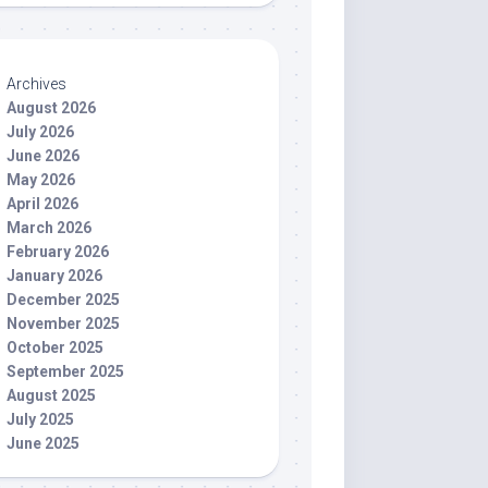
Archives
August 2026
July 2026
June 2026
May 2026
April 2026
March 2026
February 2026
January 2026
December 2025
November 2025
October 2025
September 2025
August 2025
July 2025
June 2025