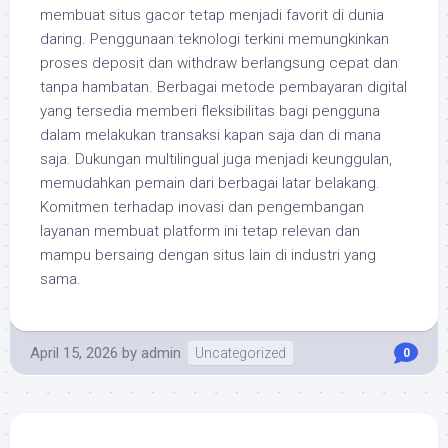
membuat situs gacor tetap menjadi favorit di dunia
daring. Penggunaan teknologi terkini memungkinkan
proses deposit dan withdraw berlangsung cepat dan
tanpa hambatan. Berbagai metode pembayaran digital
yang tersedia memberi fleksibilitas bagi pengguna
dalam melakukan transaksi kapan saja dan di mana
saja. Dukungan multilingual juga menjadi keunggulan,
memudahkan pemain dari berbagai latar belakang.
Komitmen terhadap inovasi dan pengembangan
layanan membuat platform ini tetap relevan dan
mampu bersaing dengan situs lain di industri yang
sama.
April 15, 2026
by
admin
Uncategorized
0