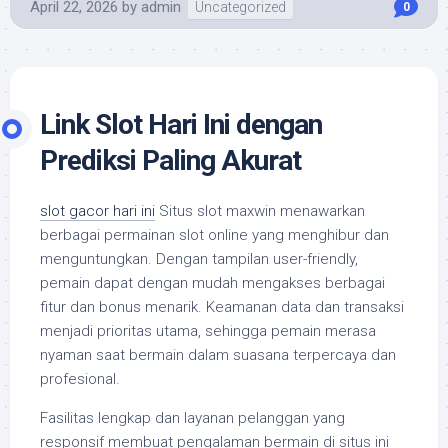
April 22, 2026
by
admin
Uncategorized
0
Link Slot Hari Ini dengan
Prediksi Paling Akurat
slot gacor hari ini
Situs slot maxwin menawarkan
berbagai permainan slot online yang menghibur dan
menguntungkan. Dengan tampilan user-friendly,
pemain dapat dengan mudah mengakses berbagai
fitur dan bonus menarik. Keamanan data dan transaksi
menjadi prioritas utama, sehingga pemain merasa
nyaman saat bermain dalam suasana terpercaya dan
profesional.
Fasilitas lengkap dan layanan pelanggan yang
responsif membuat pengalaman bermain di situs ini