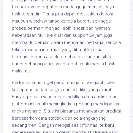
transaksi yang cepat dan mudah juga menjadi daya
tarik tersendiri. Pengguna dapat melakukan deposit
maupun withdraw tanpa kendala berarti, sehingga
proses bermain menjadi lebih lancar dan nyaman.
Keberadaan fitur live chat dan support 24 jam juga
membantu pemain dalam mengatasi berbagai kendala
teknis maupun informasi yang dibutuhkan saat
bermain. Semua aspek tersebut menjadikan situs
gacor sebagai pilihan yang tepat untuk meraih hasil
maksimal.
Performa situs togel gacor sangat dipengaruhi oleh
kecepatan update angka dan prediksi yang akurat.
Banyak pemain yang mengandalkan data analisis dari
platform ini untuk meningkatkan peluang mendapatkan
angka menang. Situs ini biasanya menawarkan prediksi
berdasarkan data statistik dan pola angka yang
sedang tren. Dengan mengakses informasi terbaru
secara reguler, pemain dapat membuat strategi yang