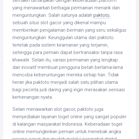
semakin dimanjakan dengan keberadaan platform
yang menawarkan berbagai permainan menarik dan
menguntungkan. Salah satunya adalah
paktoto
,
sebuah situs slot gacor yang dikenal mampu
memberikan pengalaman bermain yang seru sekaligus
menguntungkan. Keunggulan utama dari paktoto
terletak pada sistem keamanan yang terjamin,
sehingga para pemain dapat bertransaksi tanpa rasa
khawatir. Selain itu, variasi permainan yang lengkap
dan inovatif membuat pengguna betah berlama-lama
mencoba keberuntungan mereka setiap hari. Tidak
heran jika paktoto menjadi salah satu pilihan utama
bagi pecinta judi daring yang ingin merasakan sensasi
kemenangan nyata.
Selain menawarkan slot gacor, paktoto juga
menyediakan layanan togel online yang sangat populer
di kalangan masyarakat Indonesia. Keberadaan togel
online memungkinkan pemain untuk menebak angka