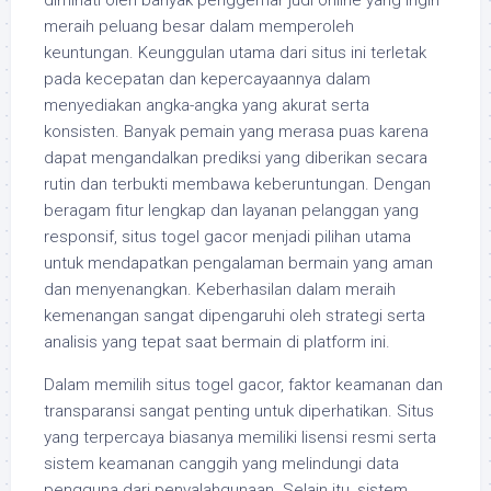
diminati oleh banyak penggemar judi online yang ingin
meraih peluang besar dalam memperoleh
keuntungan. Keunggulan utama dari situs ini terletak
pada kecepatan dan kepercayaannya dalam
menyediakan angka-angka yang akurat serta
konsisten. Banyak pemain yang merasa puas karena
dapat mengandalkan prediksi yang diberikan secara
rutin dan terbukti membawa keberuntungan. Dengan
beragam fitur lengkap dan layanan pelanggan yang
responsif, situs togel gacor menjadi pilihan utama
untuk mendapatkan pengalaman bermain yang aman
dan menyenangkan. Keberhasilan dalam meraih
kemenangan sangat dipengaruhi oleh strategi serta
analisis yang tepat saat bermain di platform ini.
Dalam memilih situs togel gacor, faktor keamanan dan
transparansi sangat penting untuk diperhatikan. Situs
yang terpercaya biasanya memiliki lisensi resmi serta
sistem keamanan canggih yang melindungi data
pengguna dari penyalahgunaan. Selain itu, sistem