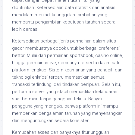
dapat dengan cepat menemukan fitur yang
dibutuhkan. Ketersediaan data statistik dan analisis
mendalam menjadi keunggulan tambahan yang
membantu pengambilan keputusan taruhan secara
lebih cerdas.
Ketersediaan berbagai jenis permainan dalam situs
gacor membuatnya cocok untuk berbagai preferensi
bettor. Mulai dari permainan sportsbook, casino online,
hingga permainan live, semuanya tersedia dalam satu
platform lengkap. Sistem keamanan yang canggih dan
teknologi enkripsi terbaru memastikan semua
transaksi terlindungi dari tindakan penipuan. Selain itu,
performa server yang stabil memastikan kelancaran
saat bermain tanpa gangguan teknis. Banyak
pengguna yang mengaku bahwa platform ini mampu
memberikan pengalaman taruhan yang menyenangkan
dan menguntungkan secara konsisten.
Kemudahan akses dan banyaknya fitur unggulan