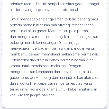
prioritas utama. Hal ini menjadikan situs gacor sebagai
platform yang terpercaya dan profesional.
Untuk mendapatkan pengalaman terbaik, penting bagi
pemain mengikuti aturan dan strategi tertentu saat
bermain di situs gacor. Mempelajari pola permainan
dan mengelola modal secara bijak akan meningkatkan
peluang meraih kemenangan. Situs ini juga
menyediakan berbagai informasi dan panduan yang
membantu pemain memahami mekanisme permainan.
Konsistensi dan disiplin dalam bermain adalah kunci
utama untuk meraih hasil maksimal. Dengan
mengutamakan keamanan dan kenyamanan, situs
gacor terus berkembang dan menjadi pilihan utama di
dunia judi online. Kepercayaan serta reputasi yang
terjaga menjadi modal utama untuk keberlanjutan dan
kesuksesan jangka panjang.