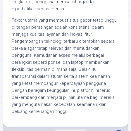
lengkap ini, pengguna merasa dihargai dan
diperhatikan secara penuh.
Faktor utama yang membuat situs gacor tetap unggul
di tengah persaingan adalah konsistensi dalam
menjaga kualitas layanan dan inovasi fitur.
Pengembangan teknologi terbaru diterapkan secara
berkala agar tetap relevan dan memudahkan
pengguna. Kemudahan akses melalui berbagai
perangkat seperti ponsel dan laptop memberikan
fleksibilitas bermain di mana saja. Selain itu,
transparansi dalam aturan serta sistem keamanan
yang ketat membangun kepercayaan pengguna.
Dengan beragam keunggulan ini, platform ini terus
berkembang dan menjadi pilihan utama bagi mereka
yang mengutamakan kecepatan, keamanan, dan
peluang kemenangan tinggi.