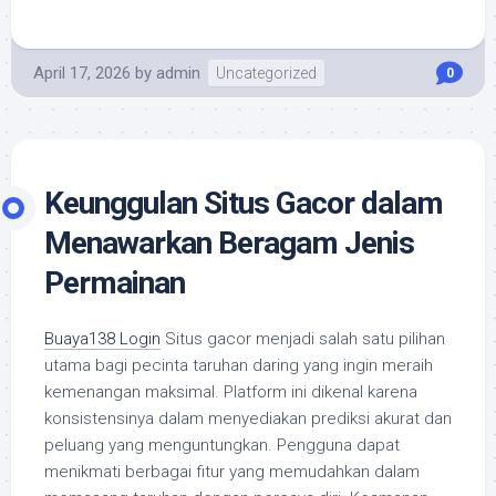
April 17, 2026
by
admin
Uncategorized
0
Keunggulan Situs Gacor dalam
Menawarkan Beragam Jenis
Permainan
Buaya138 Login
Situs gacor menjadi salah satu pilihan
utama bagi pecinta taruhan daring yang ingin meraih
kemenangan maksimal. Platform ini dikenal karena
konsistensinya dalam menyediakan prediksi akurat dan
peluang yang menguntungkan. Pengguna dapat
menikmati berbagai fitur yang memudahkan dalam