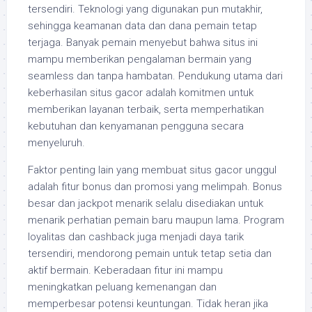
tersendiri. Teknologi yang digunakan pun mutakhir,
sehingga keamanan data dan dana pemain tetap
terjaga. Banyak pemain menyebut bahwa situs ini
mampu memberikan pengalaman bermain yang
seamless dan tanpa hambatan. Pendukung utama dari
keberhasilan situs gacor adalah komitmen untuk
memberikan layanan terbaik, serta memperhatikan
kebutuhan dan kenyamanan pengguna secara
menyeluruh.
Faktor penting lain yang membuat situs gacor unggul
adalah fitur bonus dan promosi yang melimpah. Bonus
besar dan jackpot menarik selalu disediakan untuk
menarik perhatian pemain baru maupun lama. Program
loyalitas dan cashback juga menjadi daya tarik
tersendiri, mendorong pemain untuk tetap setia dan
aktif bermain. Keberadaan fitur ini mampu
meningkatkan peluang kemenangan dan
memperbesar potensi keuntungan. Tidak heran jika