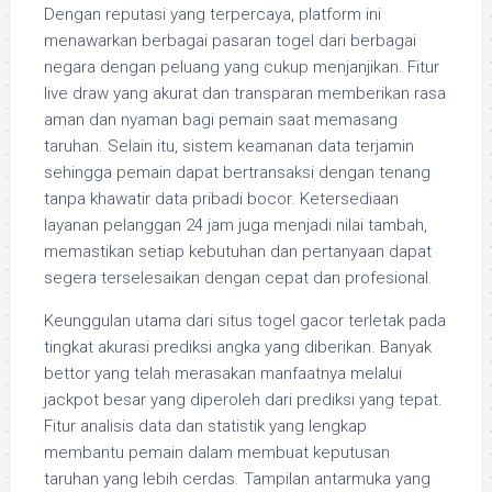
Dengan reputasi yang terpercaya, platform ini
menawarkan berbagai pasaran togel dari berbagai
negara dengan peluang yang cukup menjanjikan. Fitur
live draw yang akurat dan transparan memberikan rasa
aman dan nyaman bagi pemain saat memasang
taruhan. Selain itu, sistem keamanan data terjamin
sehingga pemain dapat bertransaksi dengan tenang
tanpa khawatir data pribadi bocor. Ketersediaan
layanan pelanggan 24 jam juga menjadi nilai tambah,
memastikan setiap kebutuhan dan pertanyaan dapat
segera terselesaikan dengan cepat dan profesional.
Keunggulan utama dari situs togel gacor terletak pada
tingkat akurasi prediksi angka yang diberikan. Banyak
bettor yang telah merasakan manfaatnya melalui
jackpot besar yang diperoleh dari prediksi yang tepat.
Fitur analisis data dan statistik yang lengkap
membantu pemain dalam membuat keputusan
taruhan yang lebih cerdas. Tampilan antarmuka yang