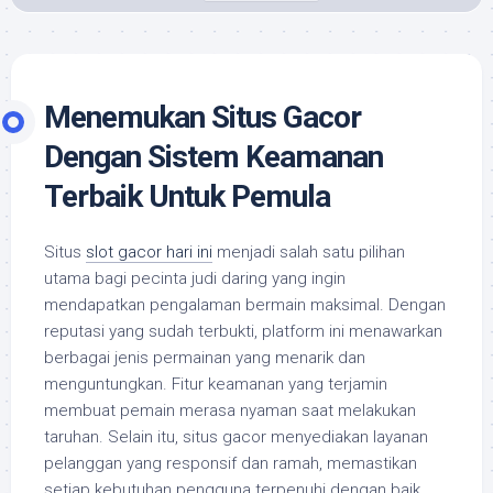
Menemukan Situs Gacor
Dengan Sistem Keamanan
Terbaik Untuk Pemula
Situs
slot gacor hari ini
menjadi salah satu pilihan
utama bagi pecinta judi daring yang ingin
mendapatkan pengalaman bermain maksimal. Dengan
reputasi yang sudah terbukti, platform ini menawarkan
berbagai jenis permainan yang menarik dan
menguntungkan. Fitur keamanan yang terjamin
membuat pemain merasa nyaman saat melakukan
taruhan. Selain itu, situs gacor menyediakan layanan
pelanggan yang responsif dan ramah, memastikan
setiap kebutuhan pengguna terpenuhi dengan baik.