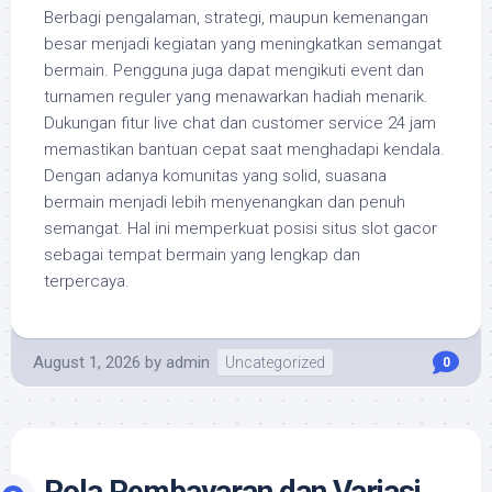
Berbagi pengalaman, strategi, maupun kemenangan
besar menjadi kegiatan yang meningkatkan semangat
bermain. Pengguna juga dapat mengikuti event dan
turnamen reguler yang menawarkan hadiah menarik.
Dukungan fitur live chat dan customer service 24 jam
memastikan bantuan cepat saat menghadapi kendala.
Dengan adanya komunitas yang solid, suasana
bermain menjadi lebih menyenangkan dan penuh
semangat. Hal ini memperkuat posisi situs slot gacor
sebagai tempat bermain yang lengkap dan
terpercaya.
August 1, 2026
by
admin
Uncategorized
0
Pola Pembayaran dan Variasi