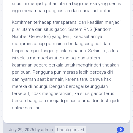
situs ini menjadi pilihan utama bagi mereka yang serius
ingin menambah penghasilan dari dunia judi online.
Komitmen terhadap transparansi dan keadilan menjadi
pilar utama dari situs gacor. Sistem RNG (Random
Number Generator) yang teruji keabsahannya
menjamin setiap permainan berlangsung adil dan
tanpa campur tangan pihak manapun. Selain itu, situs
ini selalu memperbarui teknologi dan sistem
keamanan secara berkala untuk menghindari tindakan
penipuan. Pengguna pun merasa lebih percaya diri
dan nyaman saat bermain, karena tahu bahwa hak
mereka dilindungi. Dengan berbagai keunggulan
tersebut, tidak mengherankan jika situs gacor terus
berkembang dan menjadi pilihan utama di industri judi
online saat ini.
July 29, 2026
by
admin
Uncategorized
0