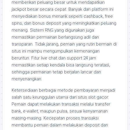
memberikan peluang besar untuk mendapatkan
jackpot besar secara cepat. Banyak dari platform ini
menyediakan bonus menarik seperti cashback, free
spins, dan bonus deposit yang meningkatkan peluang
menang. Sistem RNG yang digunakan juga
memastikan permainan berlangsung adil dan
transparan. Tidak jarang, pemain yang rutin bermain di
situs ini mampu mengumpulkan kemenangan
beruntun. Fitur live chat dan support 24 jam
memastikan setiap kendala bisa langsung teratasi,
sehingga permainan tetap berjalan lancar dan
menyenangkan.
Ketersediaan berbagai metode pembayaran menjadi
salah satu keunggulan utama dari situs slot gacor.
Pemain dapat melakukan transaksi melalui transfer
bank, e-wallet, maupun pulsa, sesuai kenyamanan
masing-masing. Kecepatan proses transaksi
membantu pemain dalam melakukan deposit dan