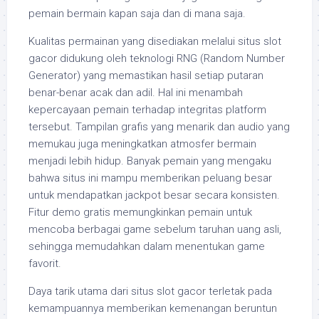
pemain bermain kapan saja dan di mana saja.
Kualitas permainan yang disediakan melalui situs slot
gacor didukung oleh teknologi RNG (Random Number
Generator) yang memastikan hasil setiap putaran
benar-benar acak dan adil. Hal ini menambah
kepercayaan pemain terhadap integritas platform
tersebut. Tampilan grafis yang menarik dan audio yang
memukau juga meningkatkan atmosfer bermain
menjadi lebih hidup. Banyak pemain yang mengaku
bahwa situs ini mampu memberikan peluang besar
untuk mendapatkan jackpot besar secara konsisten.
Fitur demo gratis memungkinkan pemain untuk
mencoba berbagai game sebelum taruhan uang asli,
sehingga memudahkan dalam menentukan game
favorit.
Daya tarik utama dari situs slot gacor terletak pada
kemampuannya memberikan kemenangan beruntun