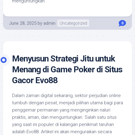
menguntungkan.
June 28, 2025
by
admin
Uncategorized
0
Menyusun Strategi Jitu untuk
Menang di Game Poker di Situs
Gacor Evo88
Dalam zaman digital sekarang, sektor perjudian online
tumbuh dengan pesat, menjadi pilihan utama bagi para
penggemar permainan yang menginginkan naluri
praktis, aman, dan menguntungkan. Salah satu situs
yang saat ini populer di kalangan penikmat taruhan
adalah Evo88. Artikel ini akan menguraikan secara