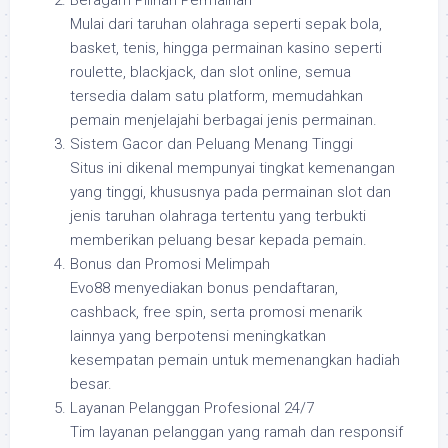
Beragam Pilihan Permainan
Mulai dari taruhan olahraga seperti sepak bola,
basket, tenis, hingga permainan kasino seperti
roulette, blackjack, dan slot online, semua
tersedia dalam satu platform, memudahkan
pemain menjelajahi berbagai jenis permainan.
Sistem Gacor dan Peluang Menang Tinggi
Situs ini dikenal mempunyai tingkat kemenangan
yang tinggi, khususnya pada permainan slot dan
jenis taruhan olahraga tertentu yang terbukti
memberikan peluang besar kepada pemain.
Bonus dan Promosi Melimpah
Evo88 menyediakan bonus pendaftaran,
cashback, free spin, serta promosi menarik
lainnya yang berpotensi meningkatkan
kesempatan pemain untuk memenangkan hadiah
besar.
Layanan Pelanggan Profesional 24/7
Tim layanan pelanggan yang ramah dan responsif