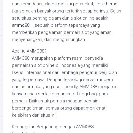
dan kemudahan akses melalui perangkat, tidak heran
jika semakin banyak orang tertarik setiap harinya. Salah
satu situs penting dalam dunia slot online adalah
ammo88
– sebuah platform tepercaya yang
memberikan pengalaman bermain slot yang aman,
menyenangkan, dan menguntungkan.
Apa Itu AMMO88?
AMMO88 merupakan platform resmi penyedia
permainan slot online di Indonesia yang memiliki
lisensi internasional dari lembaga pengatur perjudian
yang terpercaya. Dengan teknologi server modern
dan antarmuka yang user-friendly, AMMO88 menjamin
kenyamanan serta keamanan tertinggi bagi para
pemain. Baik untuk pemula maupun pemain
berpengalaman, semua orang dapat menikmati
kelebihan dari situs ini.
Keunggulan Bergabung dengan AMMO88