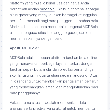
platform yang mulai dikenal luas dan harus Anda
perhatikan adalah
mcdbola
. Situs ini terkenal sebagai
situs gacor yang menyuguhkan berbagai keunggulan
serta fitur menarik bagi para penggemar taruhan bola.
Mari kita bahas secara mendetail mengenai MCDBola,
alasan mengapa situs ini dianggap gacor, dan cara
memanfaatkannya dengan baik.
Apa Itu MCDBola?
MCDBola adalah sebuah platform taruhan bola online
yang menawarkan berbagai layanan terkait dengan
taruhan sepak bola, mulai dari prediksi pertandingan,
skor langsung, hingga taruhan secara langsung. Situs
ini dirancang untuk memberikan pengalaman bertaruh
yang menyenangkan, aman, dan menguntungkan bagi
para penggunanya.
Fokus utama situs ini adalah memberikan data,
analisis, serta prediksi yang akurat untuk membantu