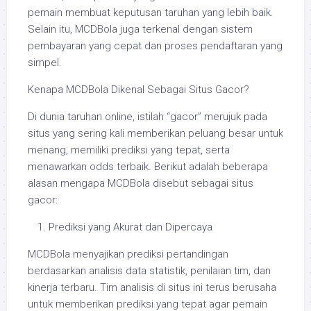
pemain membuat keputusan taruhan yang lebih baik.
Selain itu, MCDBola juga terkenal dengan sistem
pembayaran yang cepat dan proses pendaftaran yang
simpel.
Kenapa MCDBola Dikenal Sebagai Situs Gacor?
Di dunia taruhan online, istilah “gacor” merujuk pada
situs yang sering kali memberikan peluang besar untuk
menang, memiliki prediksi yang tepat, serta
menawarkan odds terbaik. Berikut adalah beberapa
alasan mengapa MCDBola disebut sebagai situs
gacor:
Prediksi yang Akurat dan Dipercaya
MCDBola menyajikan prediksi pertandingan
berdasarkan analisis data statistik, penilaian tim, dan
kinerja terbaru. Tim analisis di situs ini terus berusaha
untuk memberikan prediksi yang tepat agar pemain