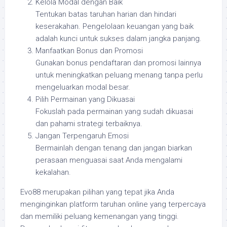
Kelola Modal dengan Baik
Tentukan batas taruhan harian dan hindari
keserakahan. Pengelolaan keuangan yang baik
adalah kunci untuk sukses dalam jangka panjang.
Manfaatkan Bonus dan Promosi
Gunakan bonus pendaftaran dan promosi lainnya
untuk meningkatkan peluang menang tanpa perlu
mengeluarkan modal besar.
Pilih Permainan yang Dikuasai
Fokuslah pada permainan yang sudah dikuasai
dan pahami strategi terbaiknya.
Jangan Terpengaruh Emosi
Bermainlah dengan tenang dan jangan biarkan
perasaan menguasai saat Anda mengalami
kekalahan.
Evo88 merupakan pilihan yang tepat jika Anda
menginginkan platform taruhan online yang terpercaya
dan memiliki peluang kemenangan yang tinggi.