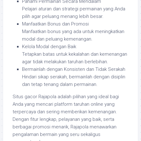
Pahami Permainan Secara Mendalam
Pelajari aturan dan strategi permainan yang Anda
pilih agar peluang menang lebih besar.
Manfaatkan Bonus dan Promosi
Manfaatkan bonus yang ada untuk meningkatkan
modal dan peluang kemenangan.
Kelola Modal dengan Baik
Tetapkan batas untuk kekalahan dan kemenangan
agar tidak melakukan taruhan berlebihan.
Bermainlah dengan Konsisten dan Tidak Serakah
Hindari sikap serakah, bermainlah dengan disiplin
dan tetap tenang dalam permainan.
Situs gacor Rajapola adalah pilihan yang ideal bagi
Anda yang mencari platform taruhan online yang
terpercaya dan sering memberikan kemenangan.
Dengan fitur lengkap, pelayanan yang baik, serta
berbagai promosi menarik, Rajapola menawarkan
pengalaman bermain yang seru sekaligus