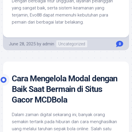
Dengan berbagai fitur unggulan, layanan pelanggan
yang sangat baik, serta sistem keamanan yang
terjamin, Evo88 dapat memenuhi kebutuhan para
pemain dari berbagai latar belakang.
June 28, 2025
by
admin
Uncategorized
0
Cara Mengelola Modal dengan
Baik Saat Bermain di Situs
Gacor MCDBola
Dalam zaman digital sekarang ini, banyak orang
semakin tertarik pada hiburan dan cara menghasilkan
uang melalui taruhan sepak bola online. Salah satu