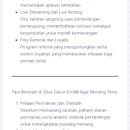
memerlukan aplikasi tambahan.
Live Streaming dan Live Betting
Fitur taruhan langsung saat pertandingan
berlangsung, menambahkan sensasi sekaligus
kesempatan untuk meraih kemenangan.
Fitur Referral dan Loyalty
Program referral yang menguntungkan serta
sistem loyalitas yang memberikan imbalan bagi
pemain setia.
Tips Bermain di Situs Gacor Evo88 Agar Menang Terus
Pelajari Permainan dan Statistik
Sebelum memasang taruhan, pahami aturan
permainan serta analisis statistik pertandingan
untuk meningkatkan peluang menang.