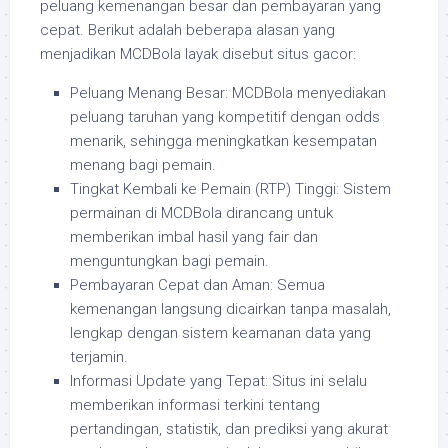
peluang kemenangan besar dan pembayaran yang
cepat. Berikut adalah beberapa alasan yang
menjadikan MCDBola layak disebut situs gacor:
Peluang Menang Besar: MCDBola menyediakan
peluang taruhan yang kompetitif dengan odds
menarik, sehingga meningkatkan kesempatan
menang bagi pemain.
Tingkat Kembali ke Pemain (RTP) Tinggi: Sistem
permainan di MCDBola dirancang untuk
memberikan imbal hasil yang fair dan
menguntungkan bagi pemain.
Pembayaran Cepat dan Aman: Semua
kemenangan langsung dicairkan tanpa masalah,
lengkap dengan sistem keamanan data yang
terjamin.
Informasi Update yang Tepat: Situs ini selalu
memberikan informasi terkini tentang
pertandingan, statistik, dan prediksi yang akurat