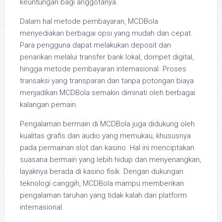
keuntungan bagi anggotanya.
Dalam hal metode pembayaran, MCDBola
menyediakan berbagai opsi yang mudah dan cepat.
Para pengguna dapat melakukan deposit dan
penarikan melalui transfer bank lokal, dompet digital,
hingga metode pembayaran internasional. Proses
transaksi yang transparan dan tanpa potongan biaya
menjadikan MCDBola semakin diminati oleh berbagai
kalangan pemain.
Pengalaman bermain di MCDBola juga didukung oleh
kualitas grafis dan audio yang memukau, khususnya
pada permainan slot dan kasino. Hal ini menciptakan
suasana bermain yang lebih hidup dan menyenangkan,
layaknya berada di kasino fisik. Dengan dukungan
teknologi canggih, MCDBola mampu memberikan
pengalaman taruhan yang tidak kalah dari platform
internasional.