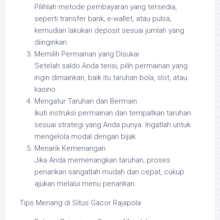
Pilihlah metode pembayaran yang tersedia,
seperti transfer bank, e-wallet, atau pulsa,
kemudian lakukan deposit sesuai jumlah yang
diinginkan.
Memilih Permainan yang Disukai
Setelah saldo Anda terisi, pilih permainan yang
ingin dimainkan, baik itu taruhan bola, slot, atau
kasino.
Mengatur Taruhan dan Bermain
Ikuti instruksi permainan dan tempatkan taruhan
sesuai strategi yang Anda punya. Ingatlah untuk
mengelola modal dengan bijak.
Menarik Kemenangan
Jika Anda memenangkan taruhan, proses
penarikan sangatlah mudah dan cepat, cukup
ajukan melalui menu penarikan.
Tips Menang di Situs Gacor Rajapola