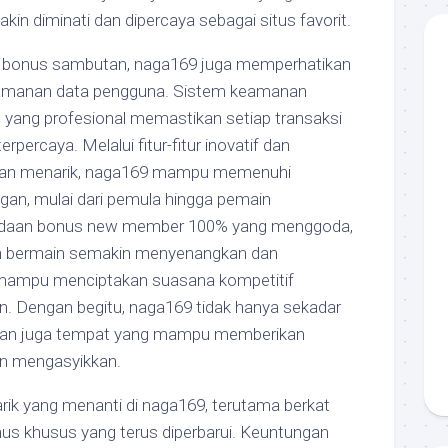
 diminati dan dipercaya sebagai situs favorit.
bonus sambutan, naga169 juga memperhatikan
keamanan data pengguna. Sistem keamanan
 yang profesional memastikan setiap transaksi
rpercaya. Melalui fitur-fitur inovatif dan
ainan menarik, naga169 mampu memenuhi
ngan, mulai dari pemula hingga pemain
adaan bonus new member 100% yang menggoda,
n bermain semakin menyenangkan dan
mampu menciptakan suasana kompetitif
. Dengan begitu, naga169 tidak hanya sekadar
ainkan juga tempat yang mampu memberikan
n mengasyikkan.
rik yang menanti di naga169, terutama berkat
us khusus yang terus diperbarui. Keuntungan