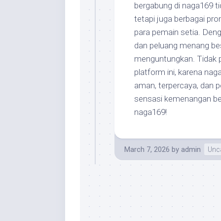
bergabung di naga169 t
tetapi juga berbagai p
para pemain setia. De
dan peluang menang besa
menguntungkan. Tidak p
platform ini, karena nag
aman, terpercaya, dan p
sensasi kemenangan bes
naga169!
March 7, 2026
by
admin
Unc