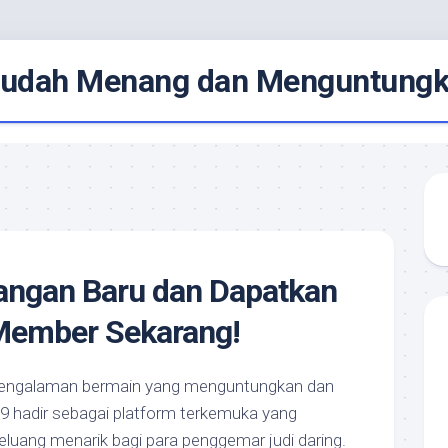
 Mudah Menang dan Menguntung
angan Baru dan Dapatkan
ember Sekarang!
engalaman bermain yang menguntungkan dan
 hadir sebagai platform terkemuka yang
luang menarik bagi para penggemar judi daring.