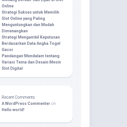
Online
Strategi Sukses untuk Memilih
Slot Online yang Paling
Menguntungkan dan Mudah
Dimenangkan
Strategi Mengambil Keputusan
Berdasarkan Data Angka Togel
Gacor
Pandangan Mendalam tentang
Variasi Tema dan Desain Mesin
Slot Digital
Recent Comments
A WordPress Commenter
on
Hello world!