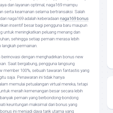
caya dan layanan optimal, naga169 mampu
 serta keamanan selama bertransaksi. Salah
dari naga169 adalah keberadaan
naga169 bonus
kan insentif besar bagi pengguna baru maupun
ang untuk meningkatkan peluang menang dan
han, sehingga setiap pemain merasa lebih
ap langkah permainan.
rus berinovasi dengan menghadirkan bonus new
an. Saat bergabung, pengguna langsung
 member 100%, sebuah tawaran fantastis yang
gitu saja. Penawaran ini tidak hanya
m memulai petualangan virtual mereka, tetapi
ntuk meraih kemenangan besar secara lebih
a banyak pemain yang berbondong-bondong
ati keuntungan maksimal dari bonus yang
bonus ini menjadi daya tarik utama yang