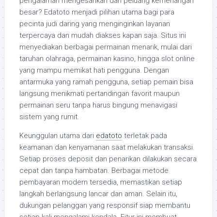
pengalaman mengesankan dan peluang kemenangan
besar? Edatoto menjadi pilihan utama bagi para
pecinta judi daring yang menginginkan layanan
terpercaya dan mudah diakses kapan saja. Situs ini
menyediakan berbagai permainan menarik, mulai dari
taruhan olahraga, permainan kasino, hingga slot online
yang mampu memikat hati pengguna. Dengan
antarmuka yang ramah pengguna, setiap pemain bisa
langsung menikmati pertandingan favorit maupun
permainan seru tanpa harus bingung menavigasi
sistem yang rumit.
Keunggulan utama dari
edatoto
terletak pada
keamanan dan kenyamanan saat melakukan transaksi.
Setiap proses deposit dan penarikan dilakukan secara
cepat dan tanpa hambatan. Berbagai metode
pembayaran modern tersedia, memastikan setiap
langkah berlangsung lancar dan aman. Selain itu,
dukungan pelanggan yang responsif siap membantu