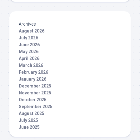
Archives
August 2026
July 2026
June 2026
May 2026
April 2026
March 2026
February 2026
January 2026
December 2025
November 2025
October 2025
September 2025
August 2025
July 2025
June 2025