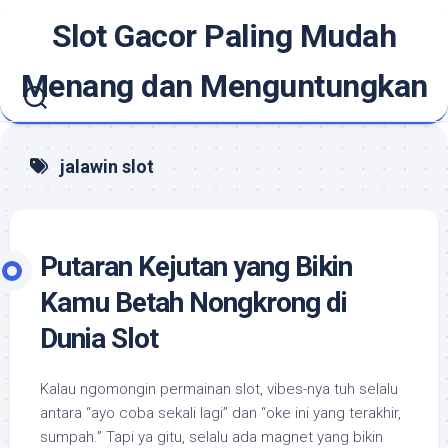
Skip
Slot Gacor Paling Mudah
to
content
Menang dan Menguntungkan
jalawin slot
Putaran Kejutan yang Bikin
Kamu Betah Nongkrong di
Dunia Slot
Kalau ngomongin permainan slot, vibes-nya tuh selalu
antara “ayo coba sekali lagi” dan “oke ini yang terakhir,
sumpah.” Tapi ya gitu, selalu ada magnet yang bikin