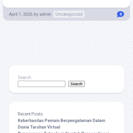
April 1, 2026
by
admin
Uncategorized
0
Search
Search
Recent Posts
Keberhasilan Pemain Berpengalaman Dalam
Dunia Taruhan Virtual