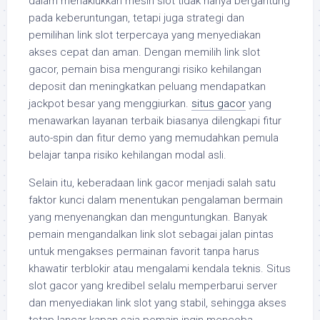
dalam menaklukkan mesin slot tidak hanya bergantung
pada keberuntungan, tetapi juga strategi dan
pemilihan link slot terpercaya yang menyediakan
akses cepat dan aman. Dengan memilih link slot
gacor, pemain bisa mengurangi risiko kehilangan
deposit dan meningkatkan peluang mendapatkan
jackpot besar yang menggiurkan.
situs gacor
yang
menawarkan layanan terbaik biasanya dilengkapi fitur
auto-spin dan fitur demo yang memudahkan pemula
belajar tanpa risiko kehilangan modal asli.
Selain itu, keberadaan link gacor menjadi salah satu
faktor kunci dalam menentukan pengalaman bermain
yang menyenangkan dan menguntungkan. Banyak
pemain mengandalkan link slot sebagai jalan pintas
untuk mengakses permainan favorit tanpa harus
khawatir terblokir atau mengalami kendala teknis. Situs
slot gacor yang kredibel selalu memperbarui server
dan menyediakan link slot yang stabil, sehingga akses