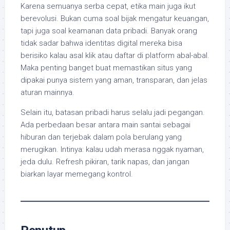
Karena semuanya serba cepat, etika main juga ikut
berevolusi. Bukan cuma soal bijak mengatur keuangan,
tapi juga soal keamanan data pribadi. Banyak orang
tidak sadar bahwa identitas digital mereka bisa
berisiko kalau asal klik atau daftar di platform abal-abal.
Maka penting banget buat memastikan situs yang
dipakai punya sistem yang aman, transparan, dan jelas
aturan mainnya.
Selain itu, batasan pribadi harus selalu jadi pegangan.
Ada perbedaan besar antara main santai sebagai
hiburan dan terjebak dalam pola berulang yang
merugikan. Intinya: kalau udah merasa nggak nyaman,
jeda dulu. Refresh pikiran, tarik napas, dan jangan
biarkan layar memegang kontrol.