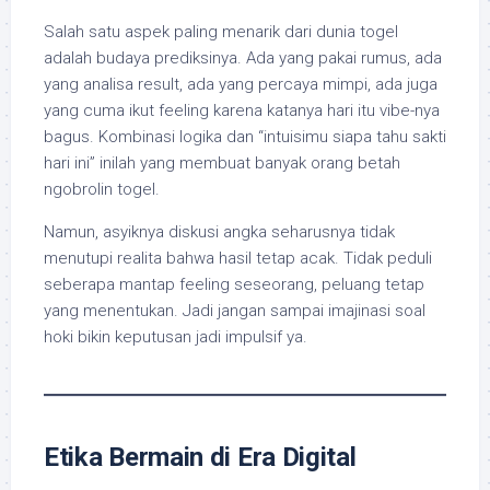
Salah satu aspek paling menarik dari dunia togel
adalah budaya prediksinya. Ada yang pakai rumus, ada
yang analisa result, ada yang percaya mimpi, ada juga
yang cuma ikut feeling karena katanya hari itu vibe-nya
bagus. Kombinasi logika dan “intuisimu siapa tahu sakti
hari ini” inilah yang membuat banyak orang betah
ngobrolin togel.
Namun, asyiknya diskusi angka seharusnya tidak
menutupi realita bahwa hasil tetap acak. Tidak peduli
seberapa mantap feeling seseorang, peluang tetap
yang menentukan. Jadi jangan sampai imajinasi soal
hoki bikin keputusan jadi impulsif ya.
Etika Bermain di Era Digital