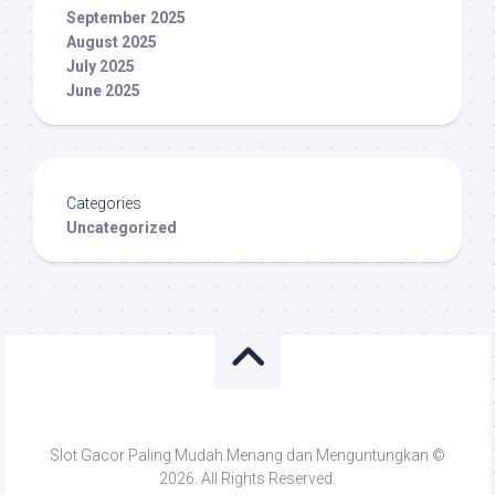
September 2025
August 2025
July 2025
June 2025
Categories
Uncategorized
Slot Gacor Paling Mudah Menang dan Menguntungkan ©
2026. All Rights Reserved.