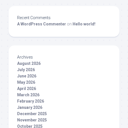
Recent Comments
A WordPress Commenter
on
Hello world!
Archives
August 2026
July 2026
June 2026
May 2026
April 2026
March 2026
February 2026
January 2026
December 2025
November 2025
October 2025