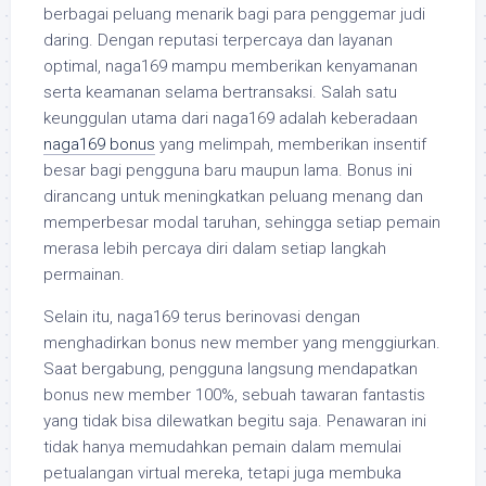
berbagai peluang menarik bagi para penggemar judi
daring. Dengan reputasi terpercaya dan layanan
optimal, naga169 mampu memberikan kenyamanan
serta keamanan selama bertransaksi. Salah satu
keunggulan utama dari naga169 adalah keberadaan
naga169 bonus
yang melimpah, memberikan insentif
besar bagi pengguna baru maupun lama. Bonus ini
dirancang untuk meningkatkan peluang menang dan
memperbesar modal taruhan, sehingga setiap pemain
merasa lebih percaya diri dalam setiap langkah
permainan.
Selain itu, naga169 terus berinovasi dengan
menghadirkan bonus new member yang menggiurkan.
Saat bergabung, pengguna langsung mendapatkan
bonus new member 100%, sebuah tawaran fantastis
yang tidak bisa dilewatkan begitu saja. Penawaran ini
tidak hanya memudahkan pemain dalam memulai
petualangan virtual mereka, tetapi juga membuka