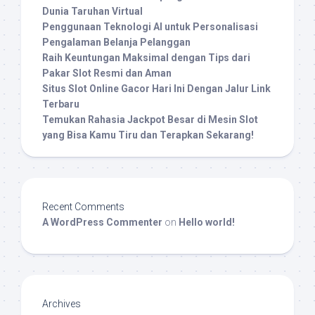
Dunia Taruhan Virtual
Penggunaan Teknologi AI untuk Personalisasi
Pengalaman Belanja Pelanggan
Raih Keuntungan Maksimal dengan Tips dari
Pakar Slot Resmi dan Aman
Situs Slot Online Gacor Hari Ini Dengan Jalur Link
Terbaru
Temukan Rahasia Jackpot Besar di Mesin Slot
yang Bisa Kamu Tiru dan Terapkan Sekarang!
Recent Comments
A WordPress Commenter
on
Hello world!
Archives