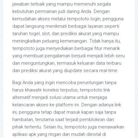
jawaban terbaik yang mampu memenuhi segala
kebutuhan permainan judi daring Anda. Dengan
kemudahan akses melalui tempototo login, pengguna
dapat langsung menikmati berbagai layanan seperti
taruhan togel, slot, dan prediksi akurat yang mampu
meningkatkan peluang kemenangan. Tidak hanya itu,
tempototo juga menyediakan berbagai fitur menarik
yang membuat pengalaman berjudi menjadi lebih seru
dan menguntungkan, termasuk keluaran data terbaru
dan prediksi akurat yang diupdate secara real-time.
Bagi Anda yang ingin mencoba peruntungan tanpa
harus khawatir koneksi terputus, tempototo link
alternatif menjadi solusi utama untuk menjaga
kelancaran akses ke platform ini. Dengan adanya link
ini, pengguna tetap dapat masuk kapan saja tanpa
hambatan, terutama saat terjadi pemblokiran dari
pihak tertentu. Selain itu, tempototo juga menawarkan
aplikasi apk yang ringan dan mudah diinstal di