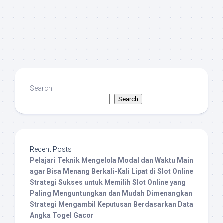
Search
Search
Recent Posts
Pelajari Teknik Mengelola Modal dan Waktu Main
agar Bisa Menang Berkali-Kali Lipat di Slot Online
Strategi Sukses untuk Memilih Slot Online yang
Paling Menguntungkan dan Mudah Dimenangkan
Strategi Mengambil Keputusan Berdasarkan Data
Angka Togel Gacor