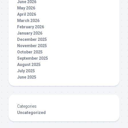
June 2026
May 2026
April 2026
March 2026
February 2026
January 2026
December 2025
November 2025
October 2025
September 2025
August 2025
July 2025
June 2025
Categories
Uncategorized