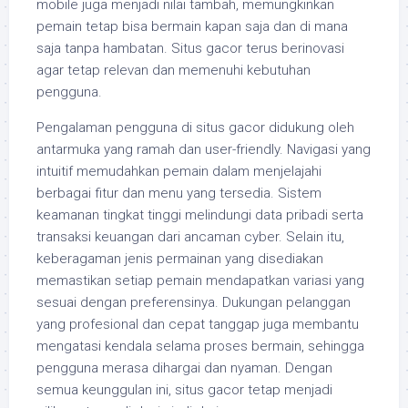
mobile juga menjadi nilai tambah, memungkinkan
pemain tetap bisa bermain kapan saja dan di mana
saja tanpa hambatan. Situs gacor terus berinovasi
agar tetap relevan dan memenuhi kebutuhan
pengguna.
Pengalaman pengguna di situs gacor didukung oleh
antarmuka yang ramah dan user-friendly. Navigasi yang
intuitif memudahkan pemain dalam menjelajahi
berbagai fitur dan menu yang tersedia. Sistem
keamanan tingkat tinggi melindungi data pribadi serta
transaksi keuangan dari ancaman cyber. Selain itu,
keberagaman jenis permainan yang disediakan
memastikan setiap pemain mendapatkan variasi yang
sesuai dengan preferensinya. Dukungan pelanggan
yang profesional dan cepat tanggap juga membantu
mengatasi kendala selama proses bermain, sehingga
pengguna merasa dihargai dan nyaman. Dengan
semua keunggulan ini, situs gacor tetap menjadi