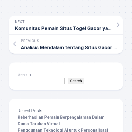
NEXT
Komunitas Pemain Situs Togel Gacor yang Solid dan Saling Mendukung
PREVIOUS
Analisis Mendalam tentang Situs Gacor yang Sedang Tren di Tahun Ini
Search
Search
Recent Posts
Keberhasilan Pemain Berpengalaman Dalam
Dunia Taruhan Virtual
Penggunaan Teknologi AI untuk Personalisasi