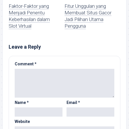
Faktor-Faktor yang
Fitur Unggulan yang
Menjadi Penentu
Membuat Situs Gacor
Keberhasilan dalam
Jadi Pilihan Utama
Slot Virtual
Pengguna
Leave a Reply
Comment
*
Name
*
Email
*
Website