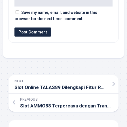
Save my name, email, and website in this
browser for the next time I comment.
NEXT
Slot Online TALAS89 Dilengkapi Fitur RTP Akurat
PREVIOUS
Slot AMMO88 Terpercaya dengan Transaksi Cepat dan Aman