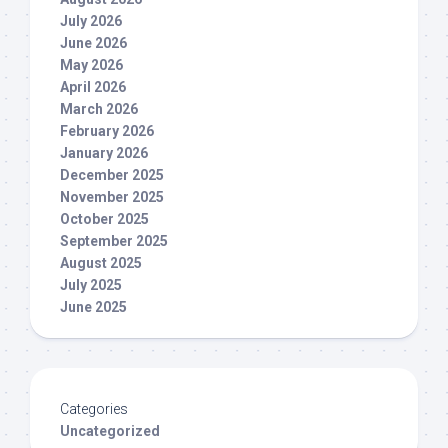
July 2026
June 2026
May 2026
April 2026
March 2026
February 2026
January 2026
December 2025
November 2025
October 2025
September 2025
August 2025
July 2025
June 2025
Categories
Uncategorized