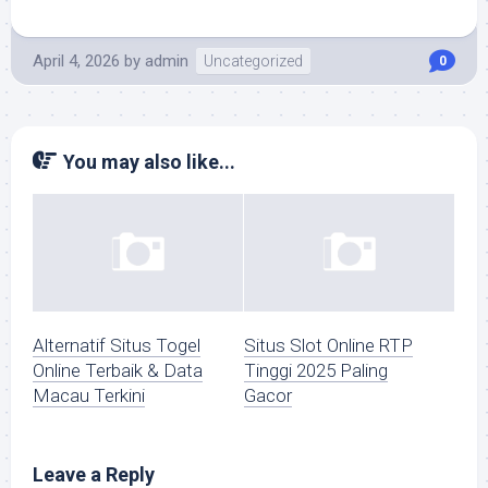
April 4, 2026
by
admin
Uncategorized
0
You may also like...
Alternatif Situs Togel
Situs Slot Online RTP
Online Terbaik & Data
Tinggi 2025 Paling
Macau Terkini
Gacor
Leave a Reply