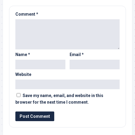
Comment
*
Name
*
Email
*
Website
Save my name, email, and website in this
browser for the next time I comment.