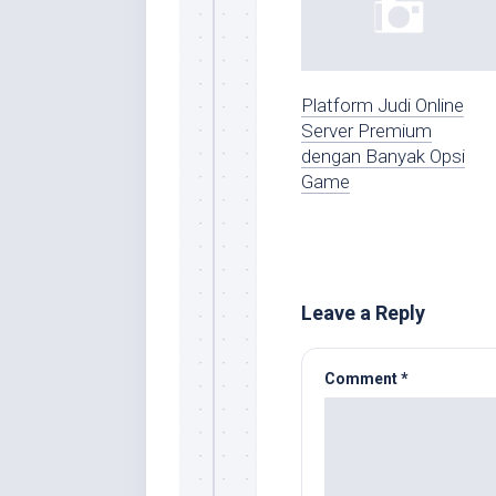
Platform Judi Online
Server Premium
dengan Banyak Opsi
Game
Leave a Reply
Comment
*