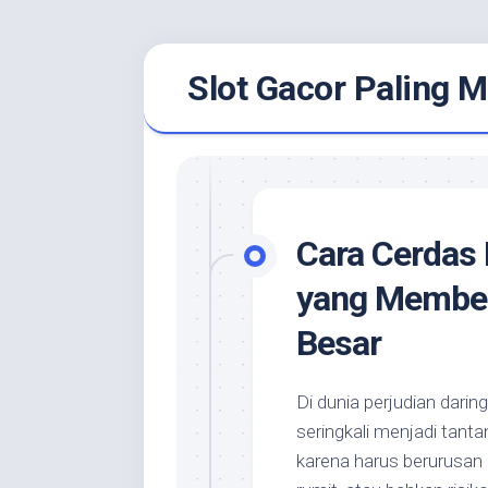
Skip
Slot Gacor Paling
to
content
Cara Cerdas 
yang Member
Besar
Di dunia perjudian dari
seringkali menjadi tant
karena harus berurusan 