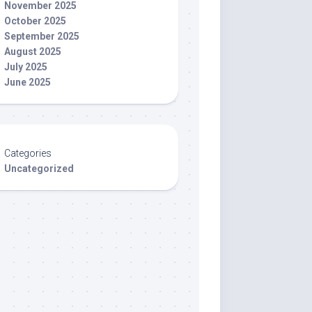
November 2025
October 2025
September 2025
August 2025
July 2025
June 2025
Categories
Uncategorized