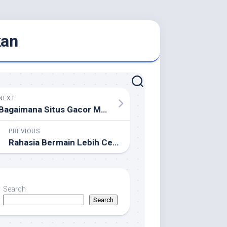
kan
NEXT
Bagaimana Situs Gacor Mengintegrasikan Teknologi AI untuk Personalisasi
PREVIOUS
Rahasia Bermain Lebih Cerdas dan Terukur untuk Peluang Menang Lebih Stabil
Search
Search