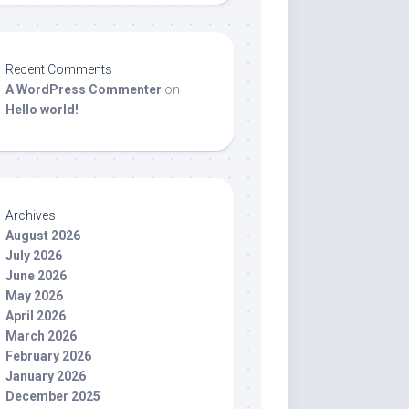
Recent Comments
A WordPress Commenter
on
Hello world!
Archives
August 2026
July 2026
June 2026
May 2026
April 2026
March 2026
February 2026
January 2026
December 2025