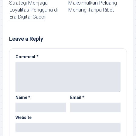
Strategi Menjaga
Maksimalkan Peluang
Loyalitas Pengguna di
Menang Tanpa Ribet
Era Digital Gacor
Leave a Reply
Comment
*
Name
*
Email
*
Website