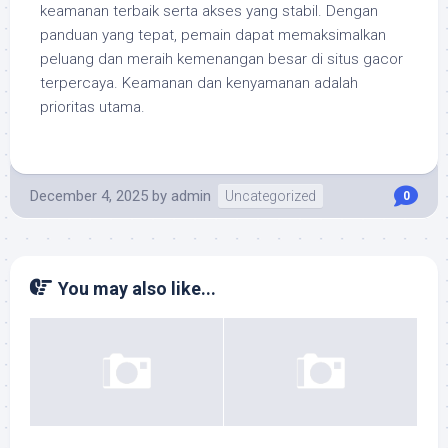
keamanan terbaik serta akses yang stabil. Dengan
panduan yang tepat, pemain dapat memaksimalkan
peluang dan meraih kemenangan besar di situs gacor
terpercaya. Keamanan dan kenyamanan adalah
prioritas utama.
December 4, 2025
by
admin
Uncategorized
0
You may also like...