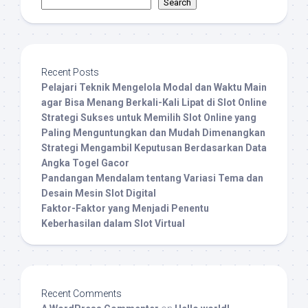
Search
Recent Posts
Pelajari Teknik Mengelola Modal dan Waktu Main
agar Bisa Menang Berkali-Kali Lipat di Slot Online
Strategi Sukses untuk Memilih Slot Online yang
Paling Menguntungkan dan Mudah Dimenangkan
Strategi Mengambil Keputusan Berdasarkan Data
Angka Togel Gacor
Pandangan Mendalam tentang Variasi Tema dan
Desain Mesin Slot Digital
Faktor-Faktor yang Menjadi Penentu
Keberhasilan dalam Slot Virtual
Recent Comments