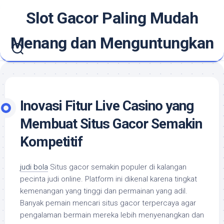
Skip
Slot Gacor Paling Mudah
to
content
Menang dan Menguntungkan
Inovasi Fitur Live Casino yang
Membuat Situs Gacor Semakin
Kompetitif
judi bola
Situs gacor semakin populer di kalangan
pecinta judi online. Platform ini dikenal karena tingkat
kemenangan yang tinggi dan permainan yang adil.
Banyak pemain mencari situs gacor terpercaya agar
pengalaman bermain mereka lebih menyenangkan dan