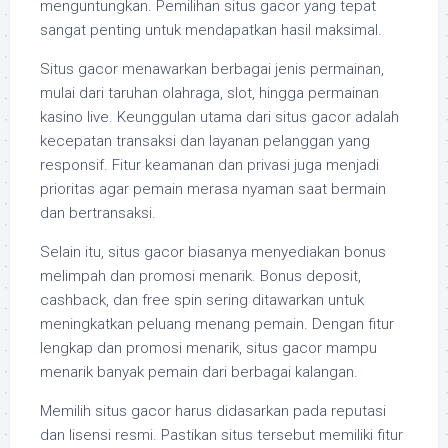
menguntungkan. Pemilihan situs gacor yang tepat
sangat penting untuk mendapatkan hasil maksimal.
Situs gacor menawarkan berbagai jenis permainan,
mulai dari taruhan olahraga, slot, hingga permainan
kasino live. Keunggulan utama dari situs gacor adalah
kecepatan transaksi dan layanan pelanggan yang
responsif. Fitur keamanan dan privasi juga menjadi
prioritas agar pemain merasa nyaman saat bermain
dan bertransaksi.
Selain itu, situs gacor biasanya menyediakan bonus
melimpah dan promosi menarik. Bonus deposit,
cashback, dan free spin sering ditawarkan untuk
meningkatkan peluang menang pemain. Dengan fitur
lengkap dan promosi menarik, situs gacor mampu
menarik banyak pemain dari berbagai kalangan.
Memilih situs gacor harus didasarkan pada reputasi
dan lisensi resmi. Pastikan situs tersebut memiliki fitur