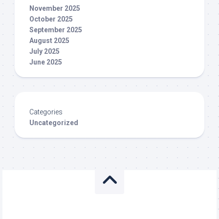
November 2025
October 2025
September 2025
August 2025
July 2025
June 2025
Categories
Uncategorized