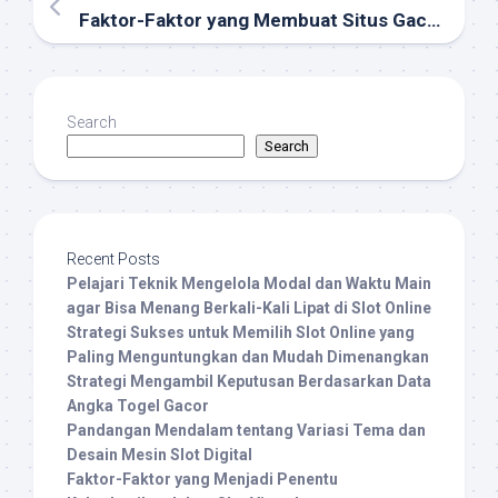
Faktor-Faktor yang Membuat Situs Gacor Menjadi Pilihan Utama Para Penggemar Taruhan
Search
Search
Recent Posts
Pelajari Teknik Mengelola Modal dan Waktu Main
agar Bisa Menang Berkali-Kali Lipat di Slot Online
Strategi Sukses untuk Memilih Slot Online yang
Paling Menguntungkan dan Mudah Dimenangkan
Strategi Mengambil Keputusan Berdasarkan Data
Angka Togel Gacor
Pandangan Mendalam tentang Variasi Tema dan
Desain Mesin Slot Digital
Faktor-Faktor yang Menjadi Penentu