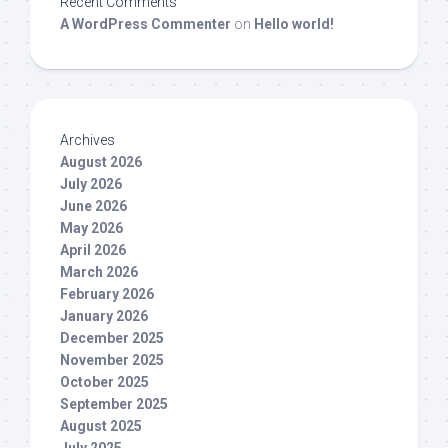
Recent Comments
A WordPress Commenter
on
Hello world!
Archives
August 2026
July 2026
June 2026
May 2026
April 2026
March 2026
February 2026
January 2026
December 2025
November 2025
October 2025
September 2025
August 2025