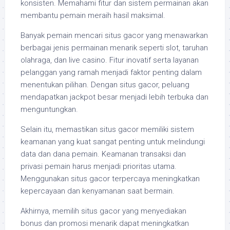
konsisten. Memahami fitur dan sistem permainan akan
membantu pemain meraih hasil maksimal.
Banyak pemain mencari situs gacor yang menawarkan
berbagai jenis permainan menarik seperti slot, taruhan
olahraga, dan live casino. Fitur inovatif serta layanan
pelanggan yang ramah menjadi faktor penting dalam
menentukan pilihan. Dengan situs gacor, peluang
mendapatkan jackpot besar menjadi lebih terbuka dan
menguntungkan.
Selain itu, memastikan situs gacor memiliki sistem
keamanan yang kuat sangat penting untuk melindungi
data dan dana pemain. Keamanan transaksi dan
privasi pemain harus menjadi prioritas utama.
Menggunakan situs gacor terpercaya meningkatkan
kepercayaan dan kenyamanan saat bermain.
Akhirnya, memilih situs gacor yang menyediakan
bonus dan promosi menarik dapat meningkatkan