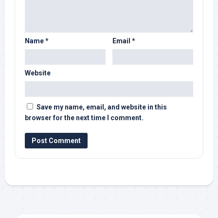
Name
*
Email
*
Website
Save my name, email, and website in this
browser for the next time I comment.