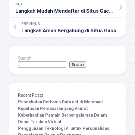
NEXT
Langkah Mudah Mendaftar di Situs Gacor dengan Peluang Besar Menang
PREVIOUS
Langkah Aman Bergabung di Situs Gacor dengan Reputasi Tinggi dan Sistem Terpercaya
Search
Search
Recent Posts
Pendekatan Berbasis Data untuk Membuat
Keputusan Pemasaran yang Akurat
Keberhasilan Pemain Berpengalaman Dalam
Dunia Taruhan Virtual
Penggunaan Teknologi AI untuk Personalisasi