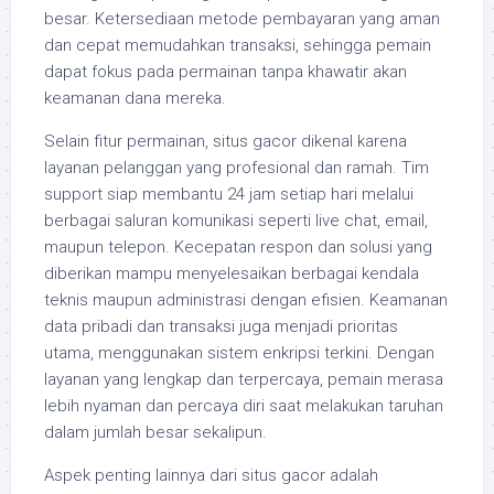
besar. Ketersediaan metode pembayaran yang aman
dan cepat memudahkan transaksi, sehingga pemain
dapat fokus pada permainan tanpa khawatir akan
keamanan dana mereka.
Selain fitur permainan, situs gacor dikenal karena
layanan pelanggan yang profesional dan ramah. Tim
support siap membantu 24 jam setiap hari melalui
berbagai saluran komunikasi seperti live chat, email,
maupun telepon. Kecepatan respon dan solusi yang
diberikan mampu menyelesaikan berbagai kendala
teknis maupun administrasi dengan efisien. Keamanan
data pribadi dan transaksi juga menjadi prioritas
utama, menggunakan sistem enkripsi terkini. Dengan
layanan yang lengkap dan terpercaya, pemain merasa
lebih nyaman dan percaya diri saat melakukan taruhan
dalam jumlah besar sekalipun.
Aspek penting lainnya dari situs gacor adalah