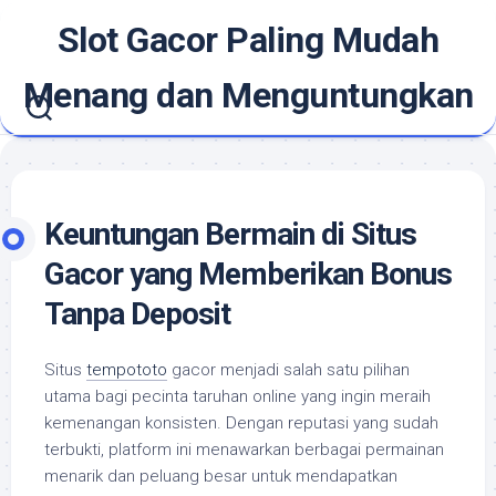
Skip
Slot Gacor Paling Mudah
to
content
Menang dan Menguntungkan
Keuntungan Bermain di Situs
Gacor yang Memberikan Bonus
Tanpa Deposit
Situs
tempototo
gacor menjadi salah satu pilihan
utama bagi pecinta taruhan online yang ingin meraih
kemenangan konsisten. Dengan reputasi yang sudah
terbukti, platform ini menawarkan berbagai permainan
menarik dan peluang besar untuk mendapatkan