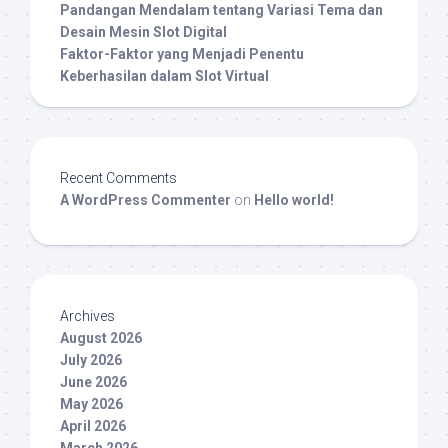
Pandangan Mendalam tentang Variasi Tema dan
Desain Mesin Slot Digital
Faktor-Faktor yang Menjadi Penentu
Keberhasilan dalam Slot Virtual
Recent Comments
A WordPress Commenter
on
Hello world!
Archives
August 2026
July 2026
June 2026
May 2026
April 2026