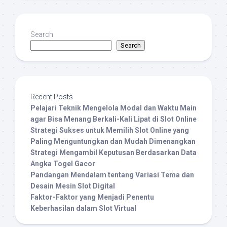
Search
Search
Recent Posts
Pelajari Teknik Mengelola Modal dan Waktu Main
agar Bisa Menang Berkali-Kali Lipat di Slot Online
Strategi Sukses untuk Memilih Slot Online yang
Paling Menguntungkan dan Mudah Dimenangkan
Strategi Mengambil Keputusan Berdasarkan Data
Angka Togel Gacor
Pandangan Mendalam tentang Variasi Tema dan
Desain Mesin Slot Digital
Faktor-Faktor yang Menjadi Penentu
Keberhasilan dalam Slot Virtual