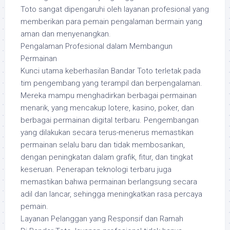
Toto sangat dipengaruhi oleh layanan profesional yang
memberikan para pemain pengalaman bermain yang
aman dan menyenangkan.
Pengalaman Profesional dalam Membangun
Permainan
Kunci utama keberhasilan Bandar Toto terletak pada
tim pengembang yang terampil dan berpengalaman.
Mereka mampu menghadirkan berbagai permainan
menarik, yang mencakup lotere, kasino, poker, dan
berbagai permainan digital terbaru. Pengembangan
yang dilakukan secara terus-menerus memastikan
permainan selalu baru dan tidak membosankan,
dengan peningkatan dalam grafik, fitur, dan tingkat
keseruan. Penerapan teknologi terbaru juga
memastikan bahwa permainan berlangsung secara
adil dan lancar, sehingga meningkatkan rasa percaya
pemain.
Layanan Pelanggan yang Responsif dan Ramah