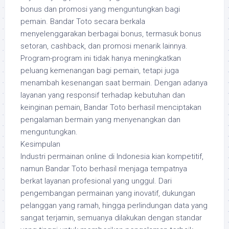
bonus dan promosi yang menguntungkan bagi
pemain. Bandar Toto secara berkala
menyelenggarakan berbagai bonus, termasuk bonus
setoran, cashback, dan promosi menarik lainnya.
Program-program ini tidak hanya meningkatkan
peluang kemenangan bagi pemain, tetapi juga
menambah kesenangan saat bermain. Dengan adanya
layanan yang responsif terhadap kebutuhan dan
keinginan pemain, Bandar Toto berhasil menciptakan
pengalaman bermain yang menyenangkan dan
menguntungkan.
Kesimpulan
Industri permainan online di Indonesia kian kompetitif,
namun Bandar Toto berhasil menjaga tempatnya
berkat layanan profesional yang unggul. Dari
pengembangan permainan yang inovatif, dukungan
pelanggan yang ramah, hingga perlindungan data yang
sangat terjamin, semuanya dilakukan dengan standar