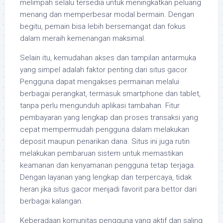
melimpah selalu tersedia untuk meningkatkan peluang
menang dan memperbesar modal bermain. Dengan
begitu, pemain bisa lebih bersemangat dan fokus
dalam meraih kemenangan maksimal.
Selain itu, kemudahan akses dan tampilan antarmuka
yang simpel adalah faktor penting dari situs gacor.
Pengguna dapat mengakses permainan melalui
berbagai perangkat, termasuk smartphone dan tablet,
tanpa perlu mengunduh aplikasi tambahan. Fitur
pembayaran yang lengkap dan proses transaksi yang
cepat mempermudah pengguna dalam melakukan
deposit maupun penarikan dana. Situs ini juga rutin
melakukan pembaruan sistem untuk memastikan
keamanan dan kenyamanan pengguna tetap terjaga.
Dengan layanan yang lengkap dan terpercaya, tidak
heran jika situs gacor menjadi favorit para bettor dari
berbagai kalangan.
Keberadaan komunitas pengguna yang aktif dan saling