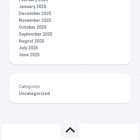
January 2026
December 2025
November 2025
October 2025
September 2025
August 2025
July 2025
June 2025
Categories
Uncategorized