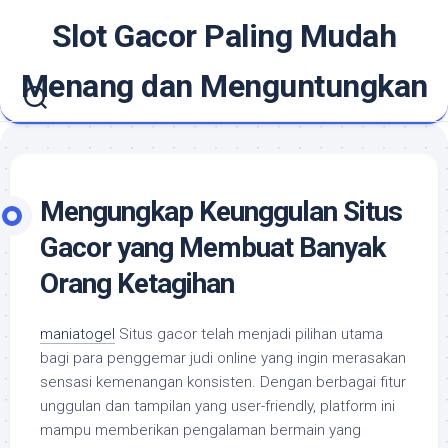
Skip
Slot Gacor Paling Mudah
to
content
Menang dan Menguntungkan
Mengungkap Keunggulan Situs
Gacor yang Membuat Banyak
Orang Ketagihan
maniatogel
Situs gacor telah menjadi pilihan utama
bagi para penggemar judi online yang ingin merasakan
sensasi kemenangan konsisten. Dengan berbagai fitur
unggulan dan tampilan yang user-friendly, platform ini
mampu memberikan pengalaman bermain yang