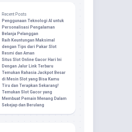
Recent Posts
Penggunaan Teknologi AI untuk
Personalisasi Pengalaman
Belanja Pelanggan
Raih Keuntungan Maksimal
dengan Tips dari Pakar Slot
Resmi dan Aman
Situs Slot Online Gacor Hari Ini
Dengan Jalur Link Terbaru
Temukan Rahasia Jackpot Besar
di Mesin Slot yang Bisa Kamu
Tiru dan Terapkan Sekarang!
Temukan Slot Gacor yang
Membuat Pemain Menang Dalam
Sekejap dan Berulang