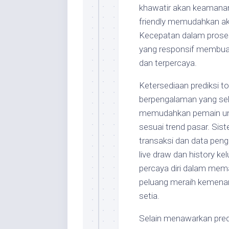
khawatir akan keamanan
friendly memudahkan ak
Kecepatan dalam prose
yang responsif membu
dan terpercaya.
Ketersediaan prediksi tog
berpengalaman yang sela
memudahkan pemain unt
sesuai trend pasar. Si
transaksi dan data pengg
live draw dan history 
percaya diri dalam mem
peluang meraih kemenan
setia.
Selain menawarkan predi