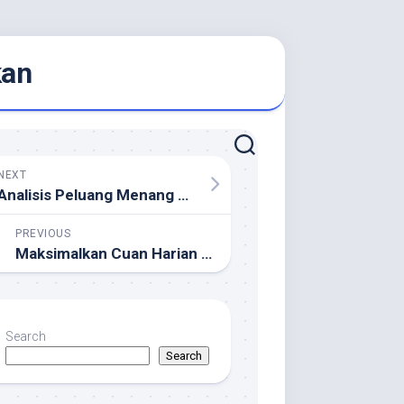
kan
NEXT
Analisis Peluang Menang Berdasarkan Data Riwayat di Situs Togel Gacor
PREVIOUS
Maksimalkan Cuan Harian Lewat Situs Toto Slot dan Jackpot Toto 4D Fantastis
Search
Search