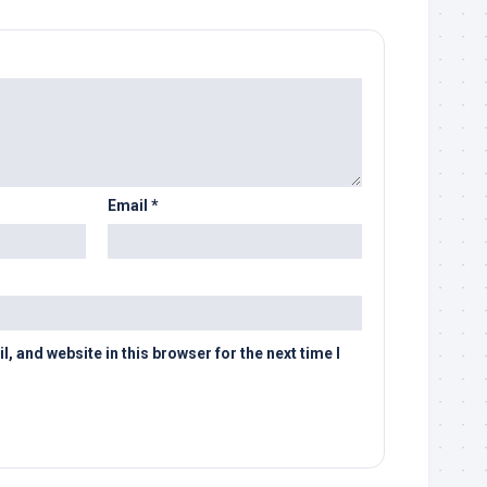
Email
*
 and website in this browser for the next time I