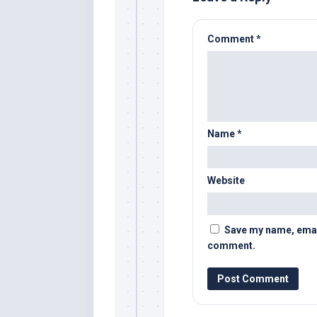
Comment
*
Name
*
Website
Save my name, email,
comment.