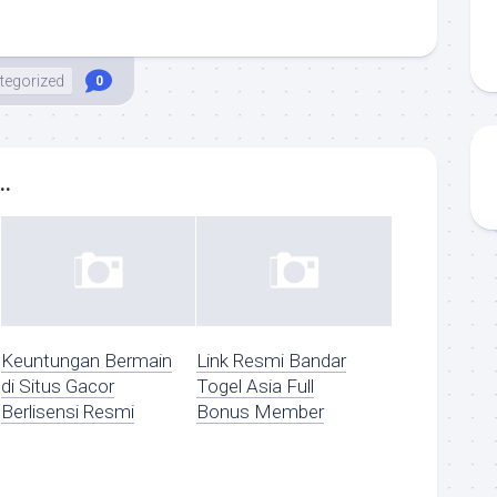
tegorized
0
..
Keuntungan Bermain
Link Resmi Bandar
di Situs Gacor
Togel Asia Full
Berlisensi Resmi
Bonus Member