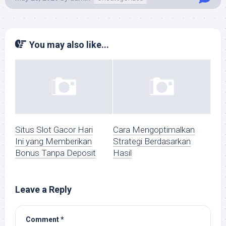
You may also like...
Situs Slot Gacor Hari
Cara Mengoptimalkan
Ini yang Memberikan
Strategi Berdasarkan
Bonus Tanpa Deposit
Hasil
Leave a Reply
Comment
*