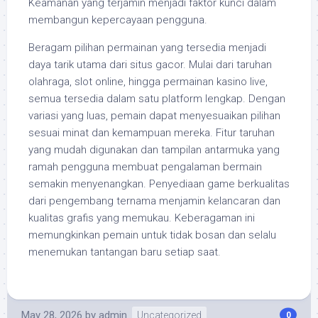
Keamanan yang terjamin menjadi faktor kunci dalam
membangun kepercayaan pengguna.
Beragam pilihan permainan yang tersedia menjadi
daya tarik utama dari situs gacor. Mulai dari taruhan
olahraga, slot online, hingga permainan kasino live,
semua tersedia dalam satu platform lengkap. Dengan
variasi yang luas, pemain dapat menyesuaikan pilihan
sesuai minat dan kemampuan mereka. Fitur taruhan
yang mudah digunakan dan tampilan antarmuka yang
ramah pengguna membuat pengalaman bermain
semakin menyenangkan. Penyediaan game berkualitas
dari pengembang ternama menjamin kelancaran dan
kualitas grafis yang memukau. Keberagaman ini
memungkinkan pemain untuk tidak bosan dan selalu
menemukan tantangan baru setiap saat.
May 28, 2026
by
admin
Uncategorized
0