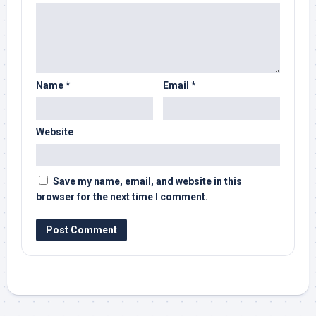
Name
*
Email
*
Website
Save my name, email, and website in this
browser for the next time I comment.