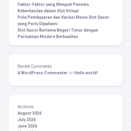
Faktor-Faktor yang Menjadi Penentu
Keberhasilan dalam Slot Virtual
Pola Pembayaran dan Variasi Mesin Slot Gacor
yang Perlu Dipahami
Slot Gacor Bertema Negeri Timur dengan
Permainan Modern Berkualitas
Recent Comments
A WordPress Commenter
on
Hello world!
Archives
August 2026
July 2026
June 2026