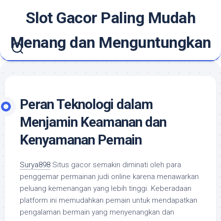
Skip
Slot Gacor Paling Mudah
to
content
Menang dan Menguntungkan
Peran Teknologi dalam
Menjamin Keamanan dan
Kenyamanan Pemain
Surya898
Situs gacor semakin diminati oleh para
penggemar permainan judi online karena menawarkan
peluang kemenangan yang lebih tinggi. Keberadaan
platform ini memudahkan pemain untuk mendapatkan
pengalaman bermain yang menyenangkan dan