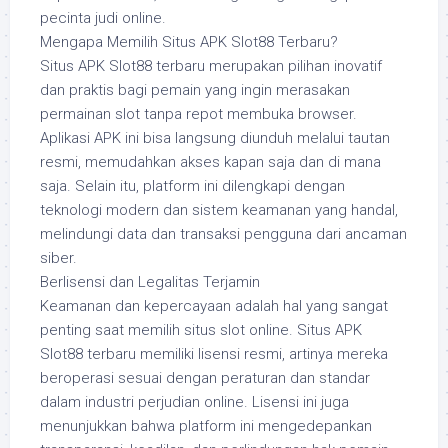
pecinta judi online.
Mengapa Memilih Situs APK Slot88 Terbaru?
Situs APK Slot88 terbaru merupakan pilihan inovatif
dan praktis bagi pemain yang ingin merasakan
permainan slot tanpa repot membuka browser.
Aplikasi APK ini bisa langsung diunduh melalui tautan
resmi, memudahkan akses kapan saja dan di mana
saja. Selain itu, platform ini dilengkapi dengan
teknologi modern dan sistem keamanan yang handal,
melindungi data dan transaksi pengguna dari ancaman
siber.
Berlisensi dan Legalitas Terjamin
Keamanan dan kepercayaan adalah hal yang sangat
penting saat memilih situs slot online. Situs APK
Slot88 terbaru memiliki lisensi resmi, artinya mereka
beroperasi sesuai dengan peraturan dan standar
dalam industri perjudian online. Lisensi ini juga
menunjukkan bahwa platform ini mengedepankan