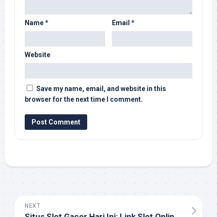
Name
*
Email
*
Website
Save my name, email, and website in this
browser for the next time I comment.
NEXT
Situs Slot Gacor Hari Ini: Link Slot Online Resmi dan Terpercaya