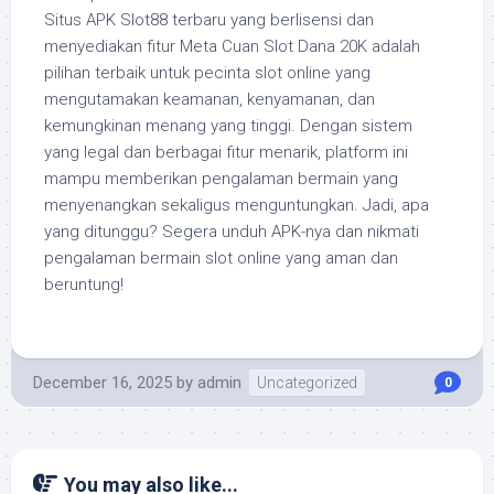
Situs APK Slot88 terbaru yang berlisensi dan
menyediakan fitur Meta Cuan Slot Dana 20K adalah
pilihan terbaik untuk pecinta slot online yang
mengutamakan keamanan, kenyamanan, dan
kemungkinan menang yang tinggi. Dengan sistem
yang legal dan berbagai fitur menarik, platform ini
mampu memberikan pengalaman bermain yang
menyenangkan sekaligus menguntungkan. Jadi, apa
yang ditunggu? Segera unduh APK-nya dan nikmati
pengalaman bermain slot online yang aman dan
beruntung!
December 16, 2025
by
admin
Uncategorized
0
You may also like...