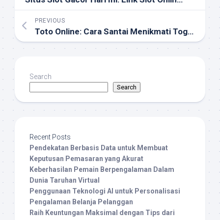
PREVIOUS
Toto Online: Cara Santai Menikmati Togel di Era Digital
Search
Search
Recent Posts
Pendekatan Berbasis Data untuk Membuat
Keputusan Pemasaran yang Akurat
Keberhasilan Pemain Berpengalaman Dalam
Dunia Taruhan Virtual
Penggunaan Teknologi AI untuk Personalisasi
Pengalaman Belanja Pelanggan
Raih Keuntungan Maksimal dengan Tips dari