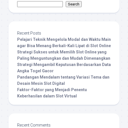
Search
Recent Posts
Pelajari Teknik Mengelola Modal dan Waktu Main
agar Bisa Menang Berkali-Kali Lipat di Slot Online
Strategi Sukses untuk Memilih Slot Online yang
Paling Menguntungkan dan Mudah Dimenangkan
Strategi Mengambil Keputusan Berdasarkan Data
Angka Togel Gacor
Pandangan Mendalam tentang Variasi Tema dan
Desain Mesin Slot Digital
Faktor-Faktor yang Menjadi Penentu
Keberhasilan dalam Slot Virtual
Recent Comments