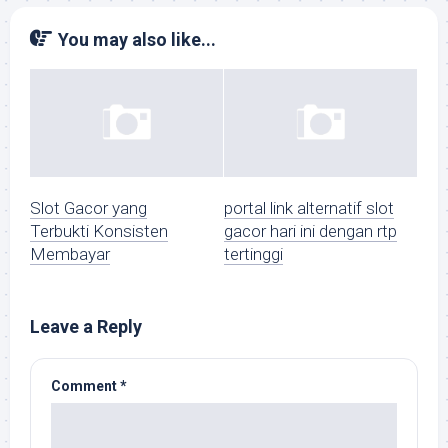
You may also like...
Slot Gacor yang
portal link alternatif slot
Terbukti Konsisten
gacor hari ini dengan rtp
Membayar
tertinggi
Leave a Reply
Comment
*