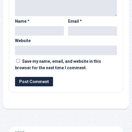
Name
*
Email
*
Website
Save my name, email, and website in this
browser for the next time I comment.