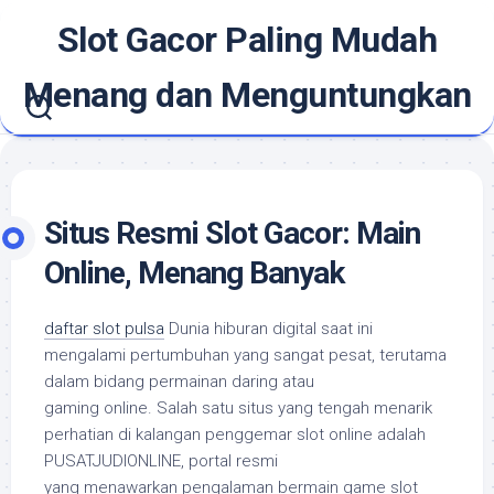
Skip
Slot Gacor Paling Mudah
to
content
Menang dan Menguntungkan
Situs Resmi Slot Gacor: Main
Online, Menang Banyak
daftar slot pulsa
Dunia hiburan digital saat ini
mengalami pertumbuhan yang sangat pesat, terutama
dalam bidang permainan daring atau
gaming online. Salah satu situs yang tengah menarik
perhatian di kalangan penggemar slot online adalah
PUSATJUDIONLINE, portal resmi
yang menawarkan pengalaman bermain game slot