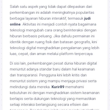
Salah satu aspek yang tidak dapat dilepaskan dari
perkembangan ini adalah meningkatnya popularitas
berbagai layanan hiburan interaktif, termasuk
judi
online
. Aktivitas ini menjadi contoh nyata bagaimana
teknologi mengubah cara orang berinteraksi dengan
hiburan berbasis peluang. Jika dahulu permainan ini
identik dengan ruang fisik dan batasan geografis, kini
teknologi digital menghadirkan pengalaman yang lebih
luas, cepat, dan aman melalui platform terpercaya.
Di sisi lain, perkembangan pesat dunia hiburan digital
menuntut adanya standar baru dalam hal keamanan
dan transparansi. Pengguna kini lebih kritis dan
menuntut sistem yang mampu menjaga privasi serta
melindungi data mereka.
Kurir89
memahami
kebutuhan ini dengan menghadirkan sistem keamanan
berlapis serta dukungan teknologi yang memastikan
setiap interaksi berlangsung secara efisien dan