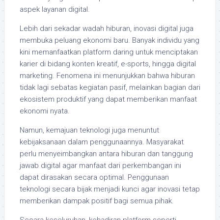
aspek layanan digital.
Lebih dari sekadar wadah hiburan, inovasi digital juga
membuka peluang ekonomi baru. Banyak individu yang
kini memanfaatkan platform daring untuk menciptakan
karier di bidang konten kreatif, e-sports, hingga digital
marketing. Fenomena ini menunjukkan bahwa hiburan
tidak lagi sebatas kegiatan pasif, melainkan bagian dari
ekosistem produktif yang dapat memberikan manfaat
ekonomi nyata.
Namun, kemajuan teknologi juga menuntut
kebijaksanaan dalam penggunaannya. Masyarakat
perlu menyeimbangkan antara hiburan dan tanggung
jawab digital agar manfaat dari perkembangan ini
dapat dirasakan secara optimal. Penggunaan
teknologi secara bijak menjadi kunci agar inovasi tetap
memberikan dampak positif bagi semua pihak.