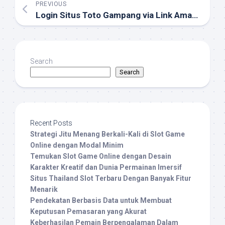
PREVIOUS
Login Situs Toto Gampang via Link Aman Teruji
Search
Search
Recent Posts
Strategi Jitu Menang Berkali-Kali di Slot Game
Online dengan Modal Minim
Temukan Slot Game Online dengan Desain
Karakter Kreatif dan Dunia Permainan Imersif
Situs Thailand Slot Terbaru Dengan Banyak Fitur
Menarik
Pendekatan Berbasis Data untuk Membuat
Keputusan Pemasaran yang Akurat
Keberhasilan Pemain Berpengalaman Dalam