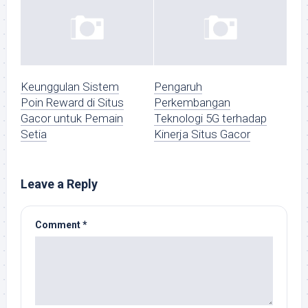
Keunggulan Sistem
Pengaruh
Poin Reward di Situs
Perkembangan
Gacor untuk Pemain
Teknologi 5G terhadap
Setia
Kinerja Situs Gacor
Leave a Reply
Comment
*