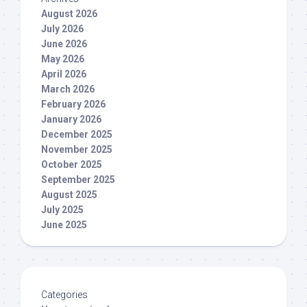
August 2026
July 2026
June 2026
May 2026
April 2026
March 2026
February 2026
January 2026
December 2025
November 2025
October 2025
September 2025
August 2025
July 2025
June 2025
Categories