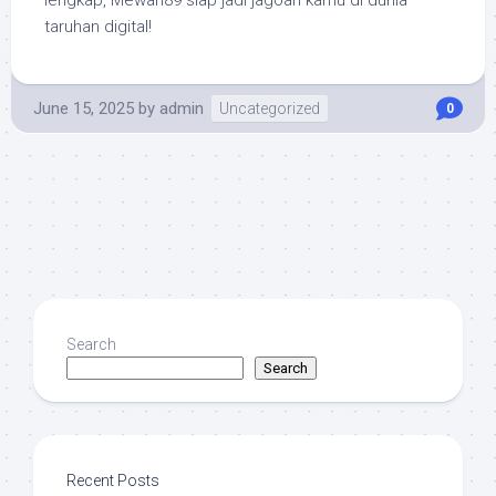
lengkap, Mewah89 siap jadi jagoan kamu di dunia
taruhan digital!
June 15, 2025
by
admin
Uncategorized
0
Search
Search
Recent Posts