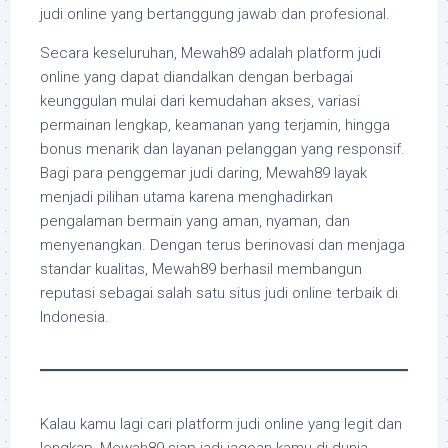
judi online yang bertanggung jawab dan profesional.
Secara keseluruhan, Mewah89 adalah platform judi
online yang dapat diandalkan dengan berbagai
keunggulan mulai dari kemudahan akses, variasi
permainan lengkap, keamanan yang terjamin, hingga
bonus menarik dan layanan pelanggan yang responsif.
Bagi para penggemar judi daring, Mewah89 layak
menjadi pilihan utama karena menghadirkan
pengalaman bermain yang aman, nyaman, dan
menyenangkan. Dengan terus berinovasi dan menjaga
standar kualitas, Mewah89 berhasil membangun
reputasi sebagai salah satu situs judi online terbaik di
Indonesia.
Kalau kamu lagi cari platform judi online yang legit dan