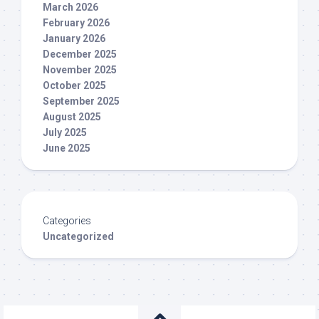
March 2026
February 2026
January 2026
December 2025
November 2025
October 2025
September 2025
August 2025
July 2025
June 2025
Categories
Uncategorized