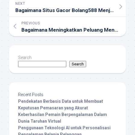
NEXT
Bagaimana Situs Gacor Bolang588 Menjaga Transparansi dalam Setiap Transaksi
PREVIOUS
Bagaimana Meningkatkan Peluang Menang Melalui Fitur Statistik di Situs Gacor Lingkartoto
Search
Search
Recent Posts
Pendekatan Berbasis Data untuk Membuat
Keputusan Pemasaran yang Akurat
Keberhasilan Pemain Berpengalaman Dalam
Dunia Taruhan Virtual
Penggunaan Teknologi AI untuk Personalisasi
Pengalaman Belanja Pelanggan