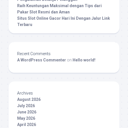
Raih Keuntungan Maksimal dengan Tips dari
Pakar Slot Resmi dan Aman
Situs Slot Online Gacor Hari Ini Dengan Jalur Link
Terbaru
Recent Comments
A WordPress Commenter
on
Hello world!
Archives
August 2026
July 2026
June 2026
May 2026
April 2026