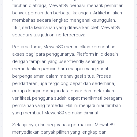
taruhan olahraga, Mewah89 berhasil menarik perhatian
banyak pemain dari berbagai kalangan. Artikel ini akan
membahas secara lengkap mengenai keunggulan,
fitur, serta keamanan yang ditawarkan oleh Mewah89
sebagai situs judi online terpercaya.
Pertama-tama, Mewah89 menonjolkan kemudahan
akses bagi para penggunanya. Platform ini didesain
dengan tampilan yang user-friendly sehingga
memudahkan pemain baru maupun yang sudah
berpengalaman dalam menavigasi situs. Proses
pendaftaran juga tergolong cepat dan sederhana,
cukup dengan mengisi data dasar dan melakukan
verifikasi, pengguna sudah dapat menikmati beragam
permainan yang tersedia. Hal ini menjadi nilai tambah
yang membuat Mewah89 semakin diminati.
Selanjutnya, dari segi variasi permainan, Mewah89
menyediakan banyak pilihan yang lengkap dan