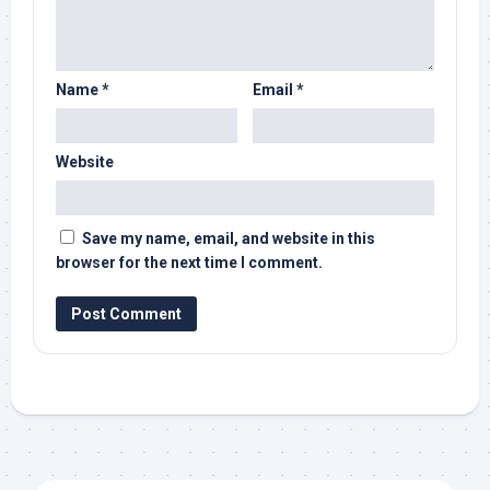
Name
*
Email
*
Website
Save my name, email, and website in this
browser for the next time I comment.