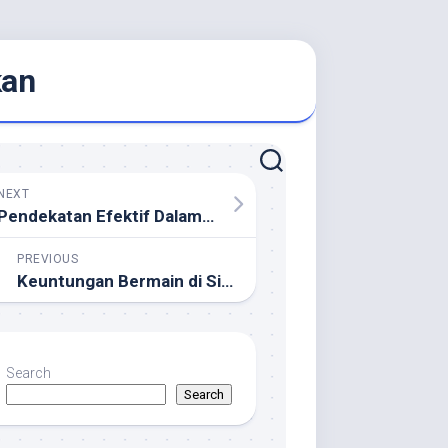
kan
NEXT
Pendekatan Efektif Dalam Memilih Situs Gacor Terbaik dan Terpercaya
PREVIOUS
Keuntungan Bermain di Situs Gacor yang Mengutamakan Keamanan
Search
Search