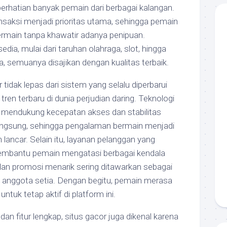
rhatian banyak pemain dari berbagai kalangan.
saksi menjadi prioritas utama, sehingga pemain
main tanpa khawatir adanya penipuan.
ia, mulai dari taruhan olahraga, slot, hingga
a, semuanya disajikan dengan kualitas terbaik.
 tidak lepas dari sistem yang selalu diperbarui
ren terbaru di dunia perjudian daring. Teknologi
mendukung kecepatan akses dan stabilitas
ngsung, sehingga pengalaman bermain menjadi
lancar. Selain itu, layanan pelanggan yang
embantu pemain mengatasi berbagai kendala
n promosi menarik sering ditawarkan sebagai
a anggota setia. Dengan begitu, pemain merasa
untuk tetap aktif di platform ini.
an fitur lengkap, situs gacor juga dikenal karena