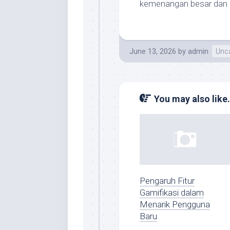
kemenangan besar dan
June 13, 2026
by
admin
Unca
You may also like.
Pengaruh Fitur
Gamifikasi dalam
Menarik Pengguna
Baru