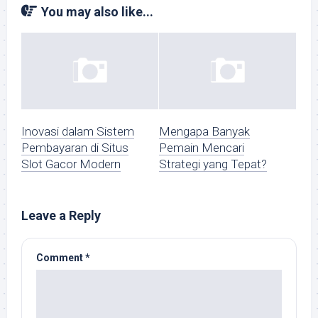
You may also like...
Inovasi dalam Sistem
Mengapa Banyak
Pembayaran di Situs
Pemain Mencari
Slot Gacor Modern
Strategi yang Tepat?
Leave a Reply
Comment
*