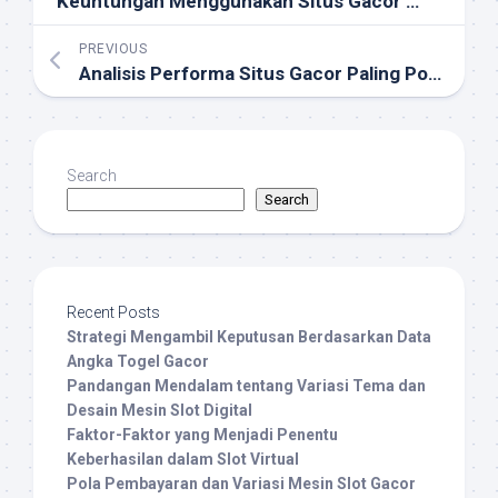
Keuntungan Menggunakan Situs Gacor dengan Sistem Terbaru
PREVIOUS
Analisis Performa Situs Gacor Paling Populer di Tahun Ini
Search
Search
Recent Posts
Strategi Mengambil Keputusan Berdasarkan Data
Angka Togel Gacor
Pandangan Mendalam tentang Variasi Tema dan
Desain Mesin Slot Digital
Faktor-Faktor yang Menjadi Penentu
Keberhasilan dalam Slot Virtual
Pola Pembayaran dan Variasi Mesin Slot Gacor