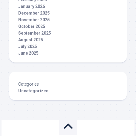
January 2026
December 2025
November 2025
October 2025
September 2025
August 2025
July 2025
June 2025
Categories
Uncategorized