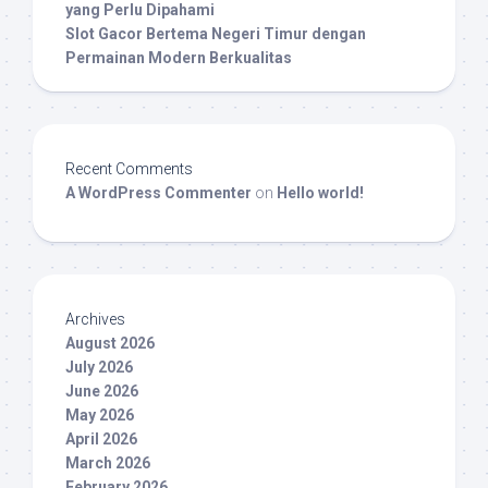
yang Perlu Dipahami
Slot Gacor Bertema Negeri Timur dengan
Permainan Modern Berkualitas
Recent Comments
A WordPress Commenter
on
Hello world!
Archives
August 2026
July 2026
June 2026
May 2026
April 2026
March 2026
February 2026