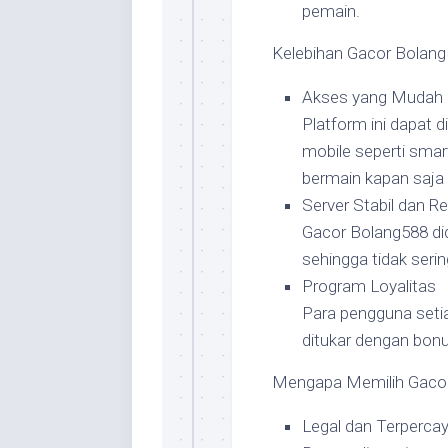
pemain.
Kelebihan Gacor Bolang
Akses yang Mudah
Platform ini dapat 
mobile seperti smar
bermain kapan saja 
Server Stabil dan R
Gacor Bolang588 did
sehingga tidak seri
Program Loyalitas
Para pengguna seti
ditukar dengan bonu
Mengapa Memilih Gaco
Legal dan Terperca