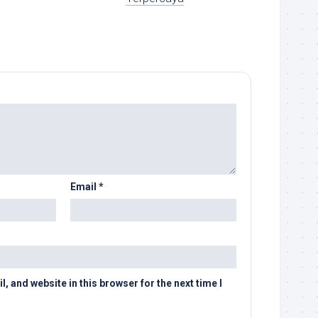
Email
*
 and website in this browser for the next time I