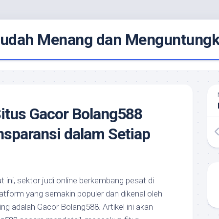
 Mudah Menang dan Menguntung
itus Gacor Bolang588
sparansi dalam Setiap
 ini, sektor judi online berkembang pesat di
latform yang semakin populer dan dikenal oleh
ng adalah Gacor Bolang588. Artikel ini akan