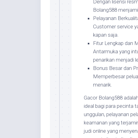
Dengan lisensi res
Bolang588 menjami
Pelayanan Berkualit
Customer service y
kapan saja.
Fitur Lengkap dan 
Antarmuka yang intu
penarikan menjadi l
Bonus Besar dan P
Memperbesar pelua
menarik.
Gacor Bolang588 adalah 
ideal bagi para pecinta 
unggulan, pelayanan pel
keamanan yang terjami
judi online yang menye