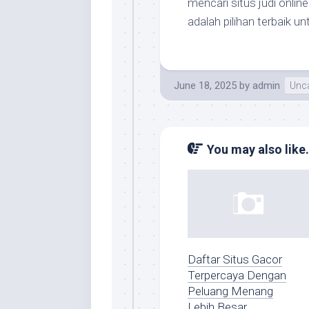
mencari situs judi onli
adalah pilihan terbaik 
June 18, 2025
by
admin
Unca
You may also like.
Daftar Situs Gacor
Terpercaya Dengan
Peluang Menang
Lebih Besar