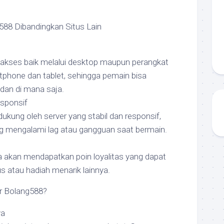
588 Dibandingkan Situs Lain
diakses baik melalui desktop maupun perangkat
tphone dan tablet, sehingga pemain bisa
dan di mana saja.
esponsif
ukung oleh server yang stabil dan responsif,
ng mengalami lag atau gangguan saat bermain.
a akan mendapatkan poin loyalitas yang dapat
s atau hadiah menarik lainnya.
r Bolang588?
ya