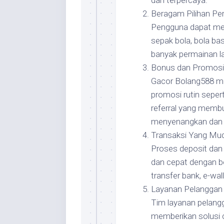
dan terpercaya.
Beragam Pilihan Pe
Pengguna dapat men
sepak bola, bola bask
banyak permainan la
Bonus dan Promosi
Gacor Bolang588 me
promosi rutin seper
referral yang memb
menyenangkan dan
Transaksi Yang Mu
Proses deposit dan
dan cepat dengan b
transfer bank, e-wall
Layanan Pelanggan 
Tim layanan pelang
memberikan solusi