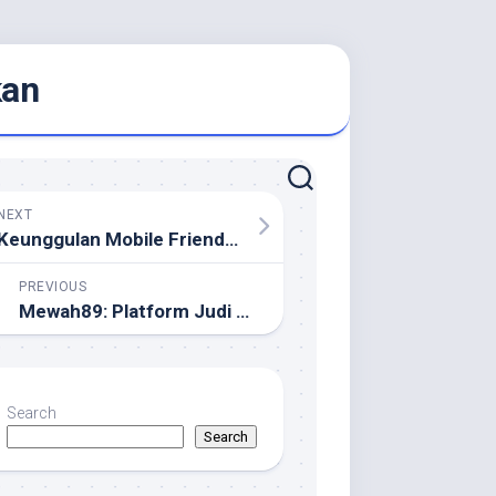
kan
NEXT
Keunggulan Mobile Friendly dari Situs Gacor Kit4d dalam Menjangkau Pengguna
PREVIOUS
Mewah89: Platform Judi Online Terpercaya dengan Layanan Lengkap dan Keamanan Terjamin
Search
Search