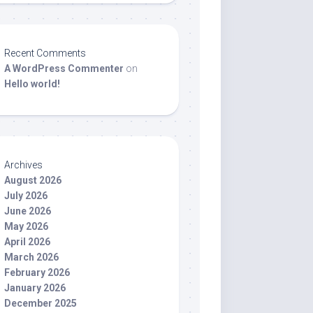
Recent Comments
A WordPress Commenter
on
Hello world!
Archives
August 2026
July 2026
June 2026
May 2026
April 2026
March 2026
February 2026
January 2026
December 2025