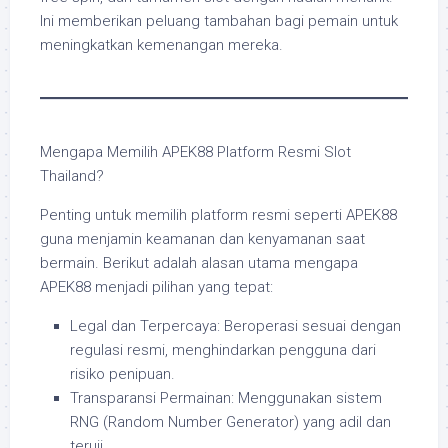
Ini memberikan peluang tambahan bagi pemain untuk
meningkatkan kemenangan mereka.
Mengapa Memilih APEK88 Platform Resmi Slot
Thailand?
Penting untuk memilih platform resmi seperti APEK88
guna menjamin keamanan dan kenyamanan saat
bermain. Berikut adalah alasan utama mengapa
APEK88 menjadi pilihan yang tepat:
Legal dan Terpercaya: Beroperasi sesuai dengan
regulasi resmi, menghindarkan pengguna dari
risiko penipuan.
Transparansi Permainan: Menggunakan sistem
RNG (Random Number Generator) yang adil dan
teruji.