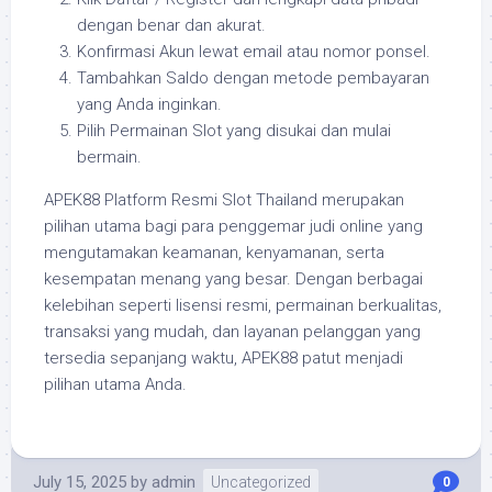
dengan benar dan akurat.
Konfirmasi Akun lewat email atau nomor ponsel.
Tambahkan Saldo dengan metode pembayaran
yang Anda inginkan.
Pilih Permainan Slot yang disukai dan mulai
bermain.
APEK88 Platform Resmi Slot Thailand merupakan
pilihan utama bagi para penggemar judi online yang
mengutamakan keamanan, kenyamanan, serta
kesempatan menang yang besar. Dengan berbagai
kelebihan seperti lisensi resmi, permainan berkualitas,
transaksi yang mudah, dan layanan pelanggan yang
tersedia sepanjang waktu, APEK88 patut menjadi
pilihan utama Anda.
July 15, 2025
by
admin
Uncategorized
0