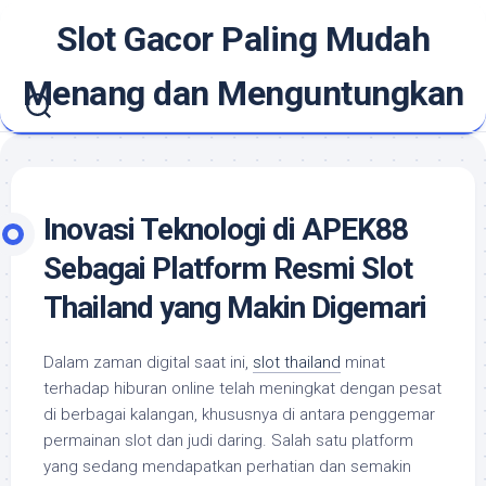
Skip
Slot Gacor Paling Mudah
to
content
Menang dan Menguntungkan
Inovasi Teknologi di APEK88
Sebagai Platform Resmi Slot
Thailand yang Makin Digemari
Dalam zaman digital saat ini,
slot thailand
minat
terhadap hiburan online telah meningkat dengan pesat
di berbagai kalangan, khususnya di antara penggemar
permainan slot dan judi daring. Salah satu platform
yang sedang mendapatkan perhatian dan semakin