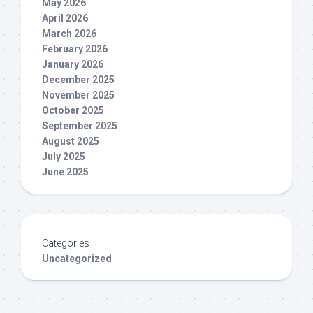
May 2026
April 2026
March 2026
February 2026
January 2026
December 2025
November 2025
October 2025
September 2025
August 2025
July 2025
June 2025
Categories
Uncategorized