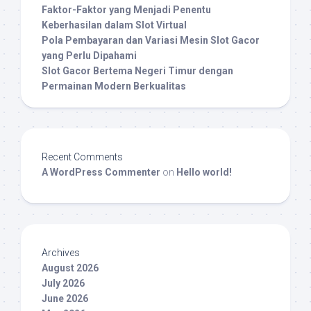
Faktor-Faktor yang Menjadi Penentu
Keberhasilan dalam Slot Virtual
Pola Pembayaran dan Variasi Mesin Slot Gacor
yang Perlu Dipahami
Slot Gacor Bertema Negeri Timur dengan
Permainan Modern Berkualitas
Recent Comments
A WordPress Commenter
on
Hello world!
Archives
August 2026
July 2026
June 2026