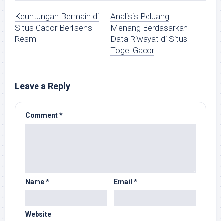
Keuntungan Bermain di
Analisis Peluang
Situs Gacor Berlisensi
Menang Berdasarkan
Resmi
Data Riwayat di Situs
Togel Gacor
Leave a Reply
Comment
*
Name
*
Email
*
Website