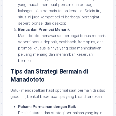
yang mudah membuat pemain dari berbagai
kalangan bisa bermain tanpa kendala. Selain itu,
situs ini juga kompatibel di berbagai perangkat
seperti ponsel dan desktop.
Bonus dan Promosi Menarik
Manadototo menawarkan berbagai bonus menarik
seperti bonus deposit, cashback, free spins, dan
promosi khusus lainnya yang bisa meningkatkan
peluang menang dan menambah keseruan
bermain.
Tips dan Strategi Bermain di
Manadototo
Untuk mendapatkan hasil optimal saat bermain di situs
gacor ini, berikut beberapa tips yang bisa diterapkan:
Pahami Permainan dengan Baik
Pelajari aturan dan strategi permainan yang ingin