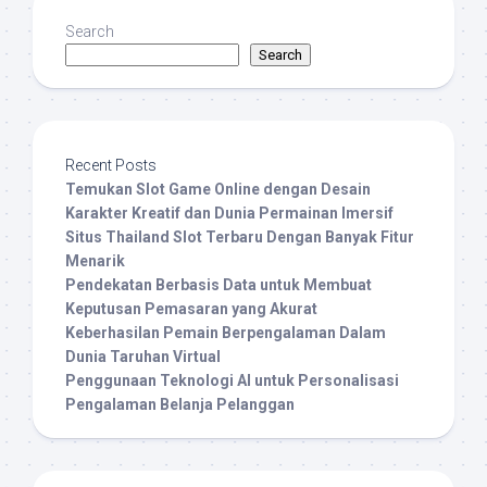
Search
Search
Recent Posts
Temukan Slot Game Online dengan Desain
Karakter Kreatif dan Dunia Permainan Imersif
Situs Thailand Slot Terbaru Dengan Banyak Fitur
Menarik
Pendekatan Berbasis Data untuk Membuat
Keputusan Pemasaran yang Akurat
Keberhasilan Pemain Berpengalaman Dalam
Dunia Taruhan Virtual
Penggunaan Teknologi AI untuk Personalisasi
Pengalaman Belanja Pelanggan