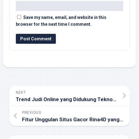
Save my name, email, and website in this
browser for the next time I comment.
NEXT
Trend Judi Online yang Didukung Teknologi di Situs Gacor Bumi138
PREVIOUS
Fitur Unggulan Situs Gacor Rina4D yang Wajib Diketahui Pemula