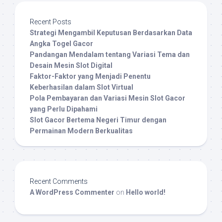
Recent Posts
Strategi Mengambil Keputusan Berdasarkan Data
Angka Togel Gacor
Pandangan Mendalam tentang Variasi Tema dan
Desain Mesin Slot Digital
Faktor-Faktor yang Menjadi Penentu
Keberhasilan dalam Slot Virtual
Pola Pembayaran dan Variasi Mesin Slot Gacor
yang Perlu Dipahami
Slot Gacor Bertema Negeri Timur dengan
Permainan Modern Berkualitas
Recent Comments
A WordPress Commenter
on
Hello world!