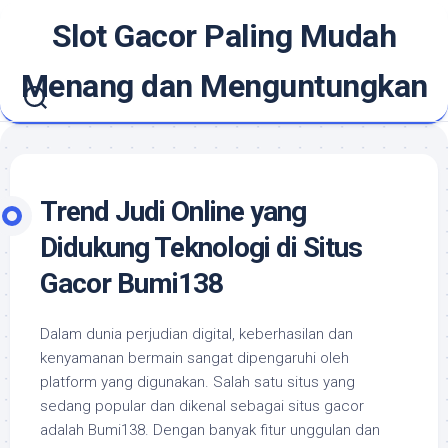
Skip
Slot Gacor Paling Mudah
to
content
Menang dan Menguntungkan
Trend Judi Online yang
Didukung Teknologi di Situs
Gacor Bumi138
Dalam dunia perjudian digital, keberhasilan dan
kenyamanan bermain sangat dipengaruhi oleh
platform yang digunakan. Salah satu situs yang
sedang popular dan dikenal sebagai situs gacor
adalah Bumi138. Dengan banyak fitur unggulan dan