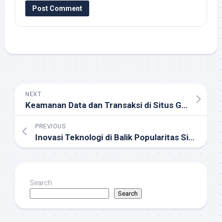
NEXT
Keamanan Data dan Transaksi di Situs Gacor SakauToto yang Terjamin
PREVIOUS
Inovasi Teknologi di Balik Popularitas Situs Gacor Manadototo
Search
Search