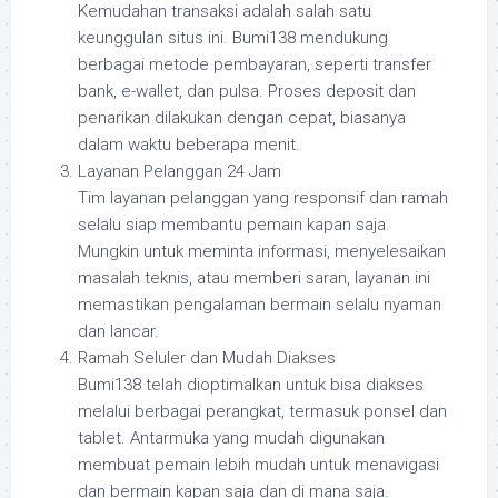
Kemudahan transaksi adalah salah satu
keunggulan situs ini. Bumi138 mendukung
berbagai metode pembayaran, seperti transfer
bank, e-wallet, dan pulsa. Proses deposit dan
penarikan dilakukan dengan cepat, biasanya
dalam waktu beberapa menit.
Layanan Pelanggan 24 Jam
Tim layanan pelanggan yang responsif dan ramah
selalu siap membantu pemain kapan saja.
Mungkin untuk meminta informasi, menyelesaikan
masalah teknis, atau memberi saran, layanan ini
memastikan pengalaman bermain selalu nyaman
dan lancar.
Ramah Seluler dan Mudah Diakses
Bumi138 telah dioptimalkan untuk bisa diakses
melalui berbagai perangkat, termasuk ponsel dan
tablet. Antarmuka yang mudah digunakan
membuat pemain lebih mudah untuk menavigasi
dan bermain kapan saja dan di mana saja.