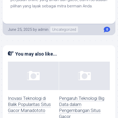
pilihan yang layak sebagai mitra bermain Anda.
June 25, 2025
by
admin
Uncategorized
0
You may also like...
Inovasi Teknologi di
Pengaruh Teknologi Big
Balik Popularitas Situs
Data dalam
Gacor Manadototo
Pengembangan Situs
Gacor