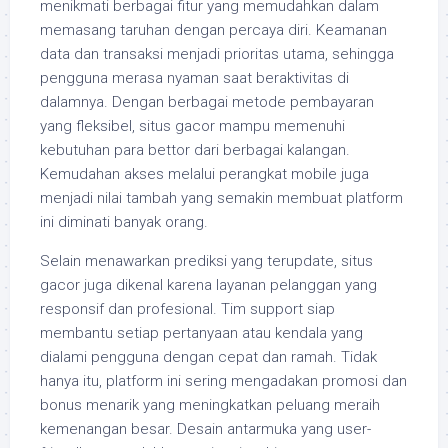
menikmati berbagai fitur yang memudahkan dalam
memasang taruhan dengan percaya diri. Keamanan
data dan transaksi menjadi prioritas utama, sehingga
pengguna merasa nyaman saat beraktivitas di
dalamnya. Dengan berbagai metode pembayaran
yang fleksibel, situs gacor mampu memenuhi
kebutuhan para bettor dari berbagai kalangan.
Kemudahan akses melalui perangkat mobile juga
menjadi nilai tambah yang semakin membuat platform
ini diminati banyak orang.
Selain menawarkan prediksi yang terupdate, situs
gacor juga dikenal karena layanan pelanggan yang
responsif dan profesional. Tim support siap
membantu setiap pertanyaan atau kendala yang
dialami pengguna dengan cepat dan ramah. Tidak
hanya itu, platform ini sering mengadakan promosi dan
bonus menarik yang meningkatkan peluang meraih
kemenangan besar. Desain antarmuka yang user-