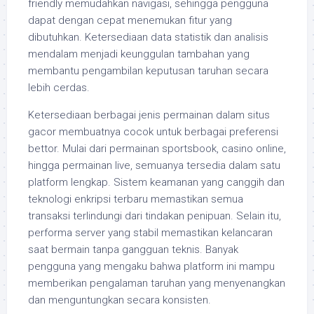
friendly memudahkan navigasi, sehingga pengguna
dapat dengan cepat menemukan fitur yang
dibutuhkan. Ketersediaan data statistik dan analisis
mendalam menjadi keunggulan tambahan yang
membantu pengambilan keputusan taruhan secara
lebih cerdas.
Ketersediaan berbagai jenis permainan dalam situs
gacor membuatnya cocok untuk berbagai preferensi
bettor. Mulai dari permainan sportsbook, casino online,
hingga permainan live, semuanya tersedia dalam satu
platform lengkap. Sistem keamanan yang canggih dan
teknologi enkripsi terbaru memastikan semua
transaksi terlindungi dari tindakan penipuan. Selain itu,
performa server yang stabil memastikan kelancaran
saat bermain tanpa gangguan teknis. Banyak
pengguna yang mengaku bahwa platform ini mampu
memberikan pengalaman taruhan yang menyenangkan
dan menguntungkan secara konsisten.