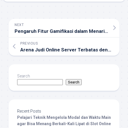
NEXT
Pengaruh Fitur Gamifikasi dalam Menarik Pengguna Baru
PREVIOUS
Arena Judi Online Server Terbatas dengan Pilihan Game Lengkap
Search
Search
Recent Posts
Pelajari Teknik Mengelola Modal dan Waktu Main
agar Bisa Menang Berkali-Kali Lipat di Slot Online