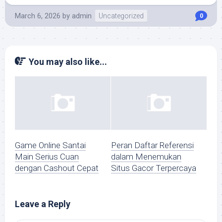
March 6, 2026
by
admin
Uncategorized
0
You may also like...
Game Online Santai
Peran Daftar Referensi
Main Serius Cuan
dalam Menemukan
dengan Cashout Cepat
Situs Gacor Terpercaya
Leave a Reply