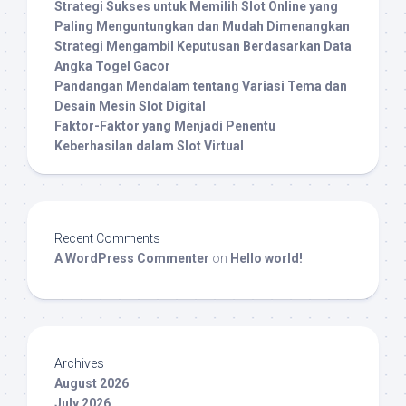
Strategi Sukses untuk Memilih Slot Online yang
Paling Menguntungkan dan Mudah Dimenangkan
Strategi Mengambil Keputusan Berdasarkan Data
Angka Togel Gacor
Pandangan Mendalam tentang Variasi Tema dan
Desain Mesin Slot Digital
Faktor-Faktor yang Menjadi Penentu
Keberhasilan dalam Slot Virtual
Recent Comments
A WordPress Commenter
on
Hello world!
Archives
August 2026
July 2026