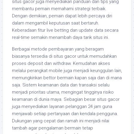
situs gacor juga menyediakan panduan dan tips yang
membantu pemain memahami strategi terbaik.
Dengan demikian, pemain dapat lebih percaya diri
dalam mengambil keputusan saat bertaruh.
Keberadaan fitur live betting dan update data secara
real-time semakin menambah daya tarik situs ini.
Berbagai metode pembayaran yang beragam
biasanya tersedia di situs gacor untuk memudahkan
proses deposit dan withdraw. Kemudahan akses
melalui perangkat mobile juga menjadi keunggulan lain,
memungkinkan bettor bermain kapan saja dan di mana
saja. Sistem keamanan data dan transaksi selalu
menjadi prioritas utama, mengingat tingginya risiko
keamanan di dunia maya. Sebagian besar situs gacor
juga menyediakan layanan pelanggan 24 jam guna
menjawab setiap pertanyaan dan kendala pengguna.
Dukungan yang cepat dan ramah ini menjadi nilai
tambah agar pengalaman bermain tetap