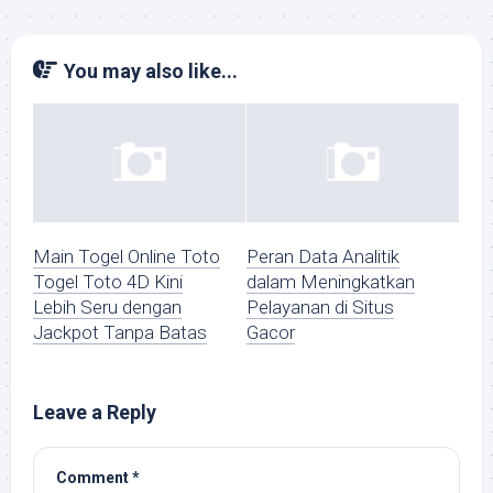
You may also like...
Main Togel Online Toto
Peran Data Analitik
Togel Toto 4D Kini
dalam Meningkatkan
Lebih Seru dengan
Pelayanan di Situs
Jackpot Tanpa Batas
Gacor
Leave a Reply
Comment
*