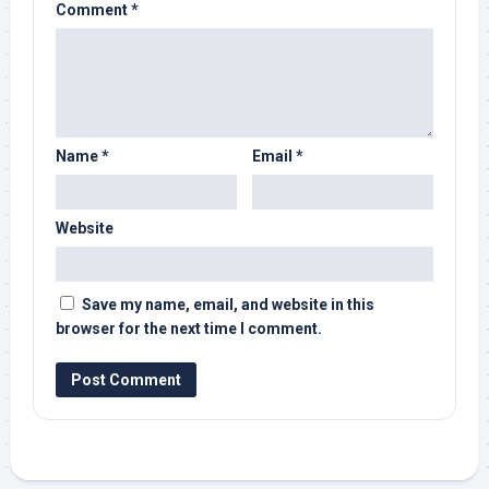
Comment
*
Name
*
Email
*
Website
Save my name, email, and website in this
browser for the next time I comment.