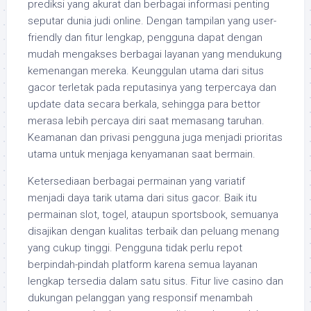
prediksi yang akurat dan berbagai informasi penting
seputar dunia judi online. Dengan tampilan yang user-
friendly dan fitur lengkap, pengguna dapat dengan
mudah mengakses berbagai layanan yang mendukung
kemenangan mereka. Keunggulan utama dari situs
gacor terletak pada reputasinya yang terpercaya dan
update data secara berkala, sehingga para bettor
merasa lebih percaya diri saat memasang taruhan.
Keamanan dan privasi pengguna juga menjadi prioritas
utama untuk menjaga kenyamanan saat bermain.
Ketersediaan berbagai permainan yang variatif
menjadi daya tarik utama dari situs gacor. Baik itu
permainan slot, togel, ataupun sportsbook, semuanya
disajikan dengan kualitas terbaik dan peluang menang
yang cukup tinggi. Pengguna tidak perlu repot
berpindah-pindah platform karena semua layanan
lengkap tersedia dalam satu situs. Fitur live casino dan
dukungan pelanggan yang responsif menambah