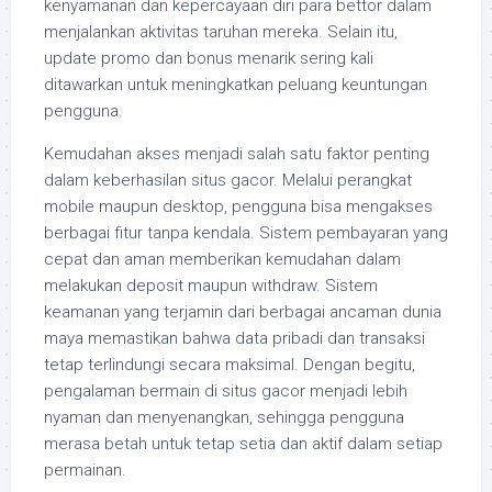
kenyamanan dan kepercayaan diri para bettor dalam
menjalankan aktivitas taruhan mereka. Selain itu,
update promo dan bonus menarik sering kali
ditawarkan untuk meningkatkan peluang keuntungan
pengguna.
Kemudahan akses menjadi salah satu faktor penting
dalam keberhasilan situs gacor. Melalui perangkat
mobile maupun desktop, pengguna bisa mengakses
berbagai fitur tanpa kendala. Sistem pembayaran yang
cepat dan aman memberikan kemudahan dalam
melakukan deposit maupun withdraw. Sistem
keamanan yang terjamin dari berbagai ancaman dunia
maya memastikan bahwa data pribadi dan transaksi
tetap terlindungi secara maksimal. Dengan begitu,
pengalaman bermain di situs gacor menjadi lebih
nyaman dan menyenangkan, sehingga pengguna
merasa betah untuk tetap setia dan aktif dalam setiap
permainan.