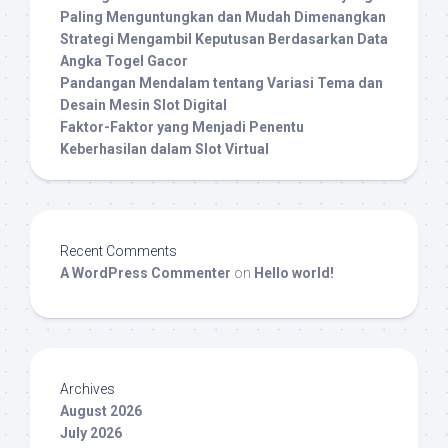
Paling Menguntungkan dan Mudah Dimenangkan
Strategi Mengambil Keputusan Berdasarkan Data
Angka Togel Gacor
Pandangan Mendalam tentang Variasi Tema dan
Desain Mesin Slot Digital
Faktor-Faktor yang Menjadi Penentu
Keberhasilan dalam Slot Virtual
Recent Comments
A WordPress Commenter
on
Hello world!
Archives
August 2026
July 2026