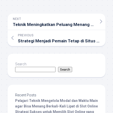
NEXT
Teknik Meningkatkan Peluang Menang di Situs Gacor yang Sedang Tren
PREVIOUS
Strategi Menjadi Pemain Tetap di Situs Gacor yang Terpercaya
Search
Search
Recent Posts
Pelajari Teknik Mengelola Modal dan Waktu Main
agar Bisa Menang Berkali-Kali Lipat di Slot Online
Strategi Sukses untuk Memilih Slot Online yang