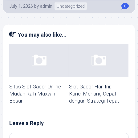
July 1, 2026
by
admin
Uncategorized
0
You may also like...
Situs Slot Gacor Online
Slot Gacor Hari Ini:
Mudah Raih Maxwin
Kunci Menang Cepat
Besar
dengan Strategi Tepat
Leave a Reply