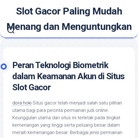
Skip
Slot Gacor Paling Mudah
to
content
Menang dan Menguntungkan
Peran Teknologi Biometrik
dalam Keamanan Akun di Situs
Slot Gacor
dora hoki
Situs gacor telah menjadi salah satu pilihan
utama bagi para pecinta permainan judi online.
Keunggulan utama dari situs ini terletak pada tingkat
kemenangan yang tinggi serta peluang besar dalam
meraih kemenangan besar. Berbagai jenis permainan