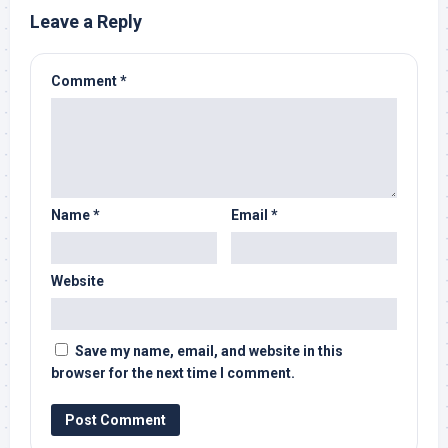
Leave a Reply
Comment
*
Name
*
Email
*
Website
Save my name, email, and website in this
browser for the next time I comment.