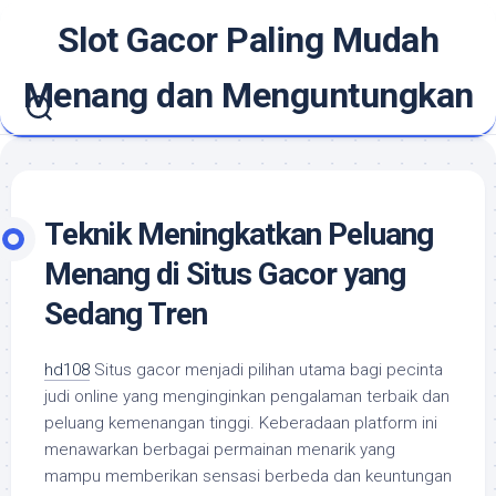
Skip
Slot Gacor Paling Mudah
to
content
Menang dan Menguntungkan
Teknik Meningkatkan Peluang
Menang di Situs Gacor yang
Sedang Tren
hd108
Situs gacor menjadi pilihan utama bagi pecinta
judi online yang menginginkan pengalaman terbaik dan
peluang kemenangan tinggi. Keberadaan platform ini
menawarkan berbagai permainan menarik yang
mampu memberikan sensasi berbeda dan keuntungan