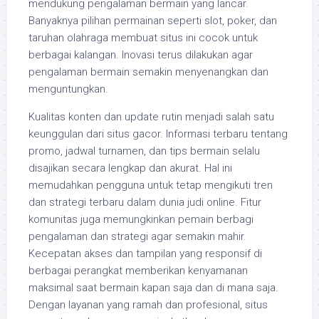
mendukung pengalaman bermain yang lancar.
Banyaknya pilihan permainan seperti slot, poker, dan
taruhan olahraga membuat situs ini cocok untuk
berbagai kalangan. Inovasi terus dilakukan agar
pengalaman bermain semakin menyenangkan dan
menguntungkan.
Kualitas konten dan update rutin menjadi salah satu
keunggulan dari situs gacor. Informasi terbaru tentang
promo, jadwal turnamen, dan tips bermain selalu
disajikan secara lengkap dan akurat. Hal ini
memudahkan pengguna untuk tetap mengikuti tren
dan strategi terbaru dalam dunia judi online. Fitur
komunitas juga memungkinkan pemain berbagi
pengalaman dan strategi agar semakin mahir.
Kecepatan akses dan tampilan yang responsif di
berbagai perangkat memberikan kenyamanan
maksimal saat bermain kapan saja dan di mana saja.
Dengan layanan yang ramah dan profesional, situs