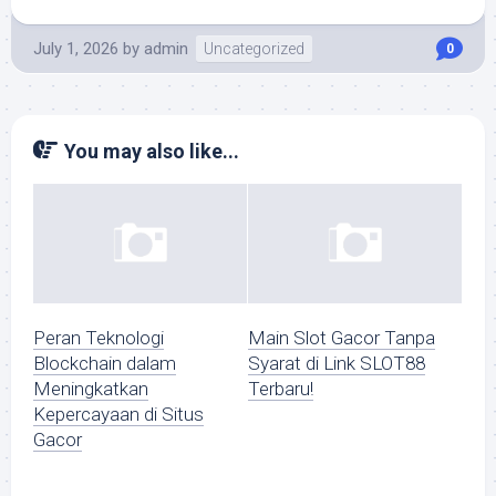
July 1, 2026
by
admin
Uncategorized
0
You may also like...
Peran Teknologi
Main Slot Gacor Tanpa
Blockchain dalam
Syarat di Link SLOT88
Meningkatkan
Terbaru!
Kepercayaan di Situs
Gacor