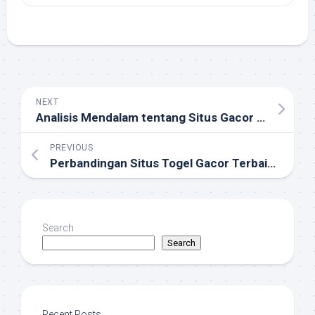
NEXT
Analisis Mendalam tentang Situs Gacor yang Sedang Tren di Tahun Ini
PREVIOUS
Perbandingan Situs Togel Gacor Terbaik dengan Fitur Lengkap dan Mudah Digunakan
Search
Search
Recent Posts