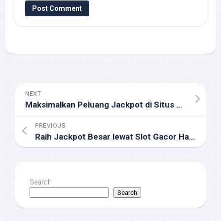
NEXT
Maksimalkan Peluang Jackpot di Situs Slot Qris Terbaik
PREVIOUS
Raih Jackpot Besar lewat Slot Gacor Hari Ini
Search
Search