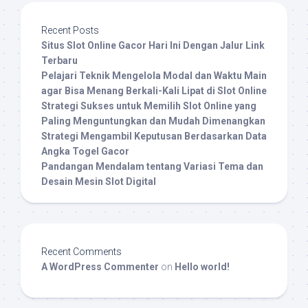
Recent Posts
Situs Slot Online Gacor Hari Ini Dengan Jalur Link
Terbaru
Pelajari Teknik Mengelola Modal dan Waktu Main
agar Bisa Menang Berkali-Kali Lipat di Slot Online
Strategi Sukses untuk Memilih Slot Online yang
Paling Menguntungkan dan Mudah Dimenangkan
Strategi Mengambil Keputusan Berdasarkan Data
Angka Togel Gacor
Pandangan Mendalam tentang Variasi Tema dan
Desain Mesin Slot Digital
Recent Comments
A WordPress Commenter
on
Hello world!