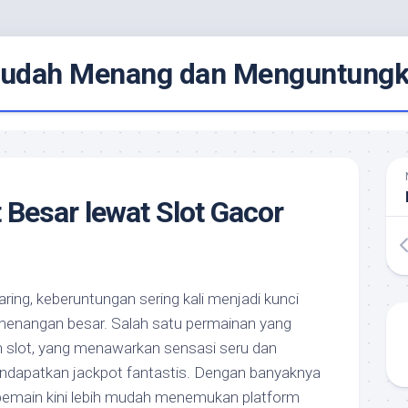
 Mudah Menang dan Menguntung
 Besar lewat Slot Gacor
ring, keberuntungan sering kali menjadi kunci
enangan besar. Salah satu permainan yang
h slot, yang menawarkan sensasi seru dan
ndapatkan jackpot fantastis. Dengan banyaknya
r, pemain kini lebih mudah menemukan platform