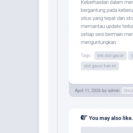
Keberhasilan dalam mer
bergantung pada keberu
situs yang tepat dan str
memantau update terbaru
setiap sesi bermain me
menguntungkan.
Tags:
link slot gacor
slot gacor hari ini
April 11, 2026
by
admin
Unca
You may also like.