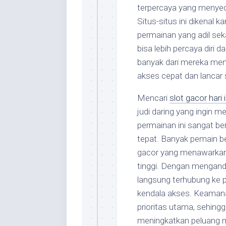
terpercaya yang menye
Situs-situs ini dikenal
permainan yang adil se
bisa lebih percaya diri d
banyak dari mereka menc
akses cepat dan lancar
Mencari
slot gacor hari i
judi daring yang ingin m
permainan ini sangat b
tepat. Banyak pemain b
gacor yang menawarkan 
tinggi. Dengan menganda
langsung terhubung ke p
kendala akses. Keaman
prioritas utama, sehing
meningkatkan peluang 