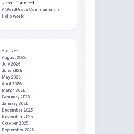
Recent Comments
A WordPress Commenter
on
Hello world!
Archives
August 2026
July 2026
June 2026
May 2026
April 2026
March 2026
February 2026
January 2026
December 2025
November 2025
October 2025
September 2025