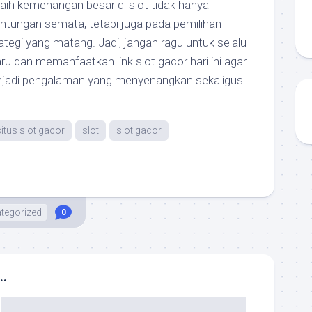
aih kemenangan besar di slot tidak hanya
ntungan semata, tetapi juga pada pemilihan
ategi yang matang. Jadi, jangan ragu untuk selalu
 dan memanfaatkan link slot gacor hari ini agar
njadi pengalaman yang menyenangkan sekaligus
situs slot gacor
slot
slot gacor
tegorized
0
..