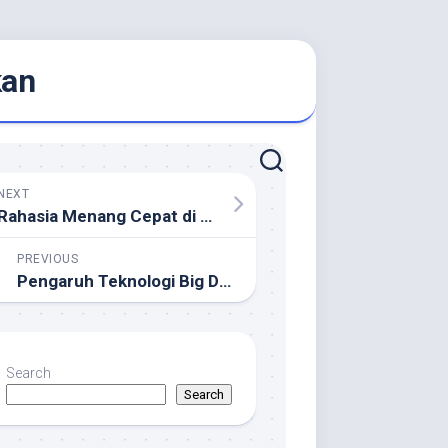
kan
NEXT
Rahasia Menang Cepat di Situs Toto Tanpa Risiko
PREVIOUS
Pengaruh Teknologi Big Data dalam Pengembangan Situs Gacor
Search
Search