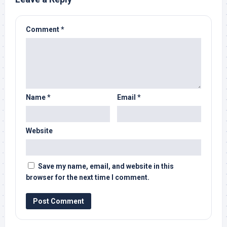
Comment
*
Name
*
Email
*
Website
Save my name, email, and website in this
browser for the next time I comment.