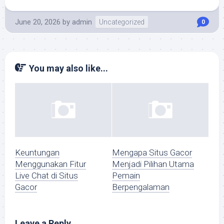
June 20, 2026
by
admin
Uncategorized
0
You may also like...
Keuntungan
Mengapa Situs Gacor
Menggunakan Fitur
Menjadi Pilihan Utama
Live Chat di Situs
Pemain
Gacor
Berpengalaman
Leave a Reply