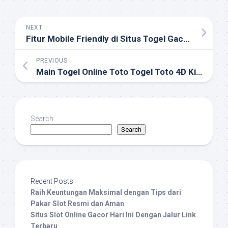
NEXT
Fitur Mobile Friendly di Situs Togel Gacor yang Memudahkan Akses
PREVIOUS
Main Togel Online Toto Togel Toto 4D Kini Lebih Seru dengan Jackpot Tanpa Batas
Search
Search
Recent Posts
Raih Keuntungan Maksimal dengan Tips dari
Pakar Slot Resmi dan Aman
Situs Slot Online Gacor Hari Ini Dengan Jalur Link
Terbaru