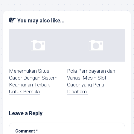
You may also like...
Menemukan Situs
Pola Pembayaran dan
Gacor Dengan Sistem
Variasi Mesin Slot
Keamanan Terbaik
Gacor yang Perlu
Untuk Pemula
Dipahami
Leave a Reply
Comment
*