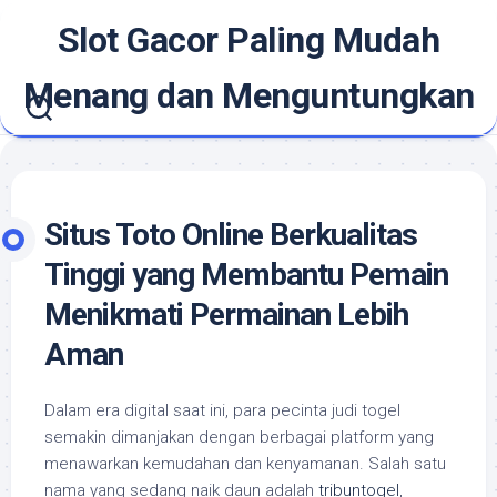
Skip
Slot Gacor Paling Mudah
to
content
Menang dan Menguntungkan
Situs Toto Online Berkualitas
Tinggi yang Membantu Pemain
Menikmati Permainan Lebih
Aman
Dalam era digital saat ini, para pecinta judi togel
semakin dimanjakan dengan berbagai platform yang
menawarkan kemudahan dan kenyamanan. Salah satu
nama yang sedang naik daun adalah
tribuntogel
,