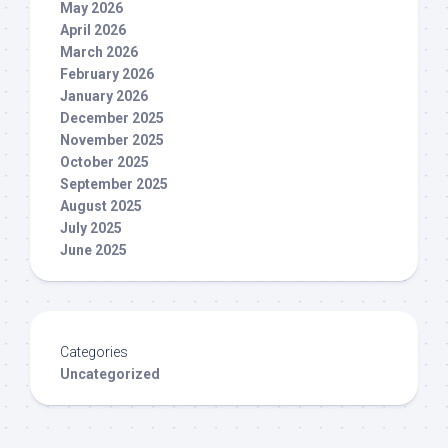
May 2026
April 2026
March 2026
February 2026
January 2026
December 2025
November 2025
October 2025
September 2025
August 2025
July 2025
June 2025
Categories
Uncategorized